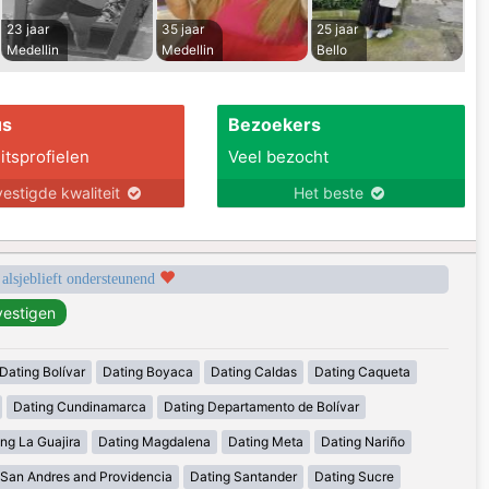
23 jaar
35 jaar
25 jaar
Medellin
Medellin
Bello
us
Bezoekers
itsprofielen
Veel bezocht
estigde kwaliteit
Het beste
 alsjeblieft ondersteunend
Dating Bolívar
Dating Boyaca
Dating Caldas
Dating Caqueta
Dating Cundinamarca
Dating Departamento de Bolívar
ng La Guajira
Dating Magdalena
Dating Meta
Dating Nariño
 San Andres and Providencia
Dating Santander
Dating Sucre