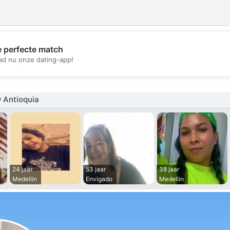
e perfecte match
💖
d nu onze dating-app!
💕
 Antioquia
24 jaar
53 jaar
38 jaar
Medellin
Envigado
Medellin