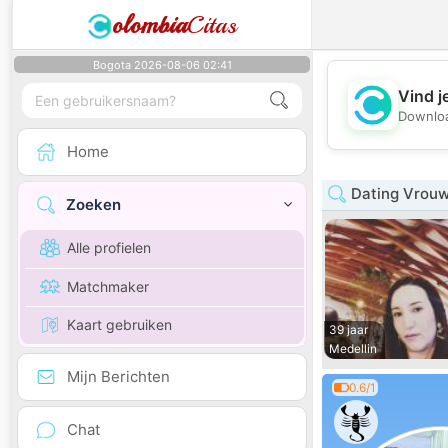
olombia
Citas
Bogota 2026-08-06 02:41
Vind j
Downloa
Home
Dating Vrouw
Zoeken
Alle profielen
Matchmaker
Kaart gebruiken
39 jaar
Medellin
Mijn Berichten
0.6/1
Chat