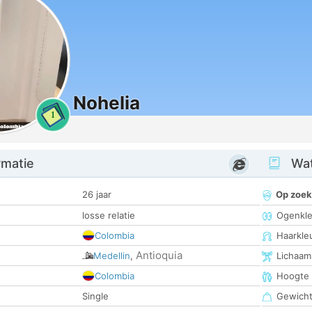
Nohelia
1
rmatie
Wat
26 jaar
Op zoek
losse relatie
Ogenkle
Colombia
Haarkle
Antioquia
Medellin
,
Lichaam
Colombia
Hoogte
Single
Gewich