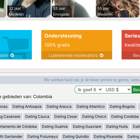
32 jaar
53 jaar
55 jaar
Medellin
Envigado
Medellin
Ondersteuning
Serie
100% gratis
kwalite
nsten
Luisterende moderators
Bev
We werken hard om je de beste service te geven, wees
de gebieden van: Colombia
onas
Dating Antioquia
Dating Arauca
Dating Atlantico
Dating Bogota
ng Casanare
Dating Cauca
Dating Cesar
Dating Chocó
Dating Cordoba
rtamento de Córdoba
Dating Guainia
Dating Guaviare
Dating Huila
Dati
th Santander
Dating Putumayo
Dating Quindio
Dating Risaralda
Dating