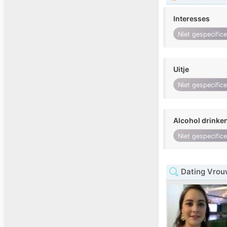
Interesses
Niet gespecific
Uitje
Niet gespecific
Alcohol drinke
Niet gespecific
Dating Vrou