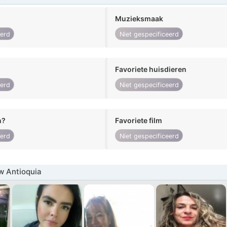
Muzieksmaak
eerd
Niet gespecificeerd
Favoriete huisdieren
eerd
Niet gespecificeerd
n?
Favoriete film
eerd
Niet gespecificeerd
w Antioquia