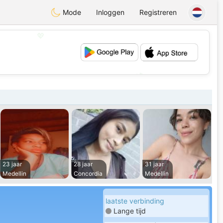
Mode
Inloggen
Registreren
💖
💕
23 jaar
28 jaar
31 jaar
Medellin
Concordia
Medellin
laatste verbinding
Lange tijd