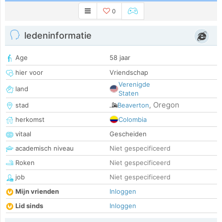
0
ledeninformatie
Age
58 jaar
hier voor
Vriendschap
Verenigde
land
Staten
Oregon
stad
Beaverton
,
herkomst
Colombia
vitaal
Gescheiden
academisch niveau
Niet gespecificeerd
Roken
Niet gespecificeerd
job
Niet gespecificeerd
Mijn vrienden
Inloggen
Lid sinds
Inloggen