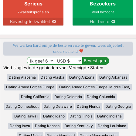
Serieus
Bezoekers
kwaliteitsprofielen
Veel bezocht
Bevestigde kwaliteit
Het beste
We werken hard om je de beste service te geven, wees alsjeblieft
ondersteunend
Vind singles in de gebieden van: Verenigde Staten
Dating Alabama
Dating Alaska
Dating Arizona
Dating Arkansas
Dating Armed Forces Europe
Dating Armed Forces Europe, Middle East,
Dating California
Dating Colorado
Dating Columbia
Dating Connecticut
Dating Delaware
Dating Florida
Dating Georgia
Dating Hawaii
Dating Idaho
Dating Illinois
Dating Indiana
Dating Iowa
Dating Kansas
Dating Kentucky
Dating Louisiana
Dating Maine
Dating Maryland
Dating Massachusetts