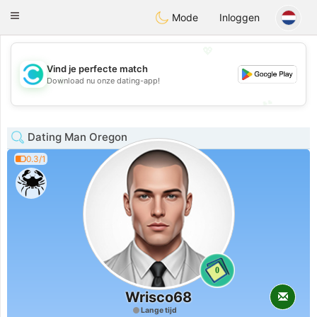
olombia
Citas
Toggle
Mode
Inloggen
navigation
💖
Vind je perfecte match
💖
Download nu onze dating-app!
💕
💕
Dating Man Oregon
0.3/1
0
Wrisco68
Lange tijd