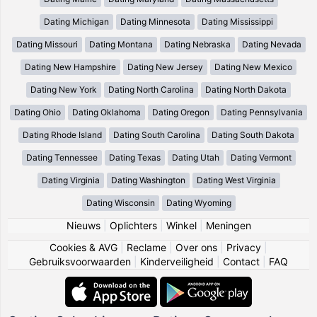
Dating Michigan
Dating Minnesota
Dating Mississippi
Dating Missouri
Dating Montana
Dating Nebraska
Dating Nevada
Dating New Hampshire
Dating New Jersey
Dating New Mexico
Dating New York
Dating North Carolina
Dating North Dakota
Dating Ohio
Dating Oklahoma
Dating Oregon
Dating Pennsylvania
Dating Rhode Island
Dating South Carolina
Dating South Dakota
Dating Tennessee
Dating Texas
Dating Utah
Dating Vermont
Dating Virginia
Dating Washington
Dating West Virginia
Dating Wisconsin
Dating Wyoming
Nieuws
|
Oplichters
|
Winkel
|
Meningen
Cookies & AVG
|
Reclame
|
Over ons
|
Privacy
|
Gebruiksvoorwaarden
|
Kinderveiligheid
|
Contact
|
FAQ