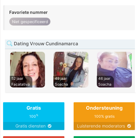
Favoriete nummer
Niet gespecificeerd
Dating Vrouw Cundinamarca
52 jaar
49 jaar
46 jaar
Facatativá
Soacha
Soacha
Gratis
Ondersteuning
%
100
100% gratis
Gratis diensten
Luisterende moderators