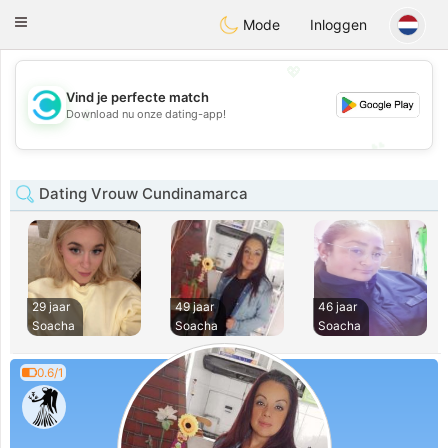
olombia
Citas
Toggle
Mode
Inloggen
navigation
💖
Vind je perfecte match
💖
Download nu onze dating-app!
💕
💕
Dating Vrouw Cundinamarca
29 jaar
49 jaar
46 jaar
Soacha
Soacha
Soacha
0.6/1