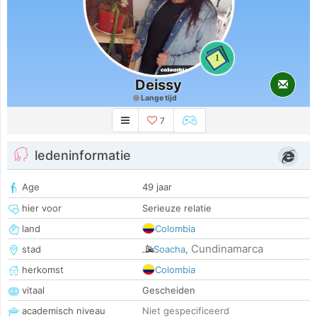
1
Deissy
Lange tijd
7
ledeninformatie
Age
49 jaar
hier voor
Serieuze relatie
land
Colombia
Cundinamarca
stad
Soacha
,
herkomst
Colombia
vitaal
Gescheiden
academisch niveau
Niet gespecificeerd