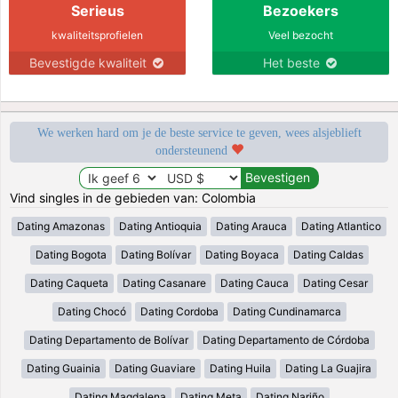
Serieus
Bezoekers
kwaliteitsprofielen
Veel bezocht
Bevestigde kwaliteit
Het beste
We werken hard om je de beste service te geven, wees alsjeblieft
ondersteunend
Vind singles in de gebieden van: Colombia
Dating Amazonas
Dating Antioquia
Dating Arauca
Dating Atlantico
Dating Bogota
Dating Bolívar
Dating Boyaca
Dating Caldas
Dating Caqueta
Dating Casanare
Dating Cauca
Dating Cesar
Dating Chocó
Dating Cordoba
Dating Cundinamarca
Dating Departamento de Bolívar
Dating Departamento de Córdoba
Dating Guainia
Dating Guaviare
Dating Huila
Dating La Guajira
Dating Magdalena
Dating Meta
Dating Nariño