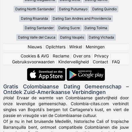
Dating North Santander
Dating Putumayo
Dating Quindio
Dating Risaralda
Dating San Andres and Providencia
Dating Santander
Dating Sucre
Dating Tolima
Dating Valle del Cauca
Dating Vaupés
Dating Vichada
Nieuws
|
Oplichters
|
Winkel
|
Meningen
Cookies & AVG
|
Reclame
|
Over ons
|
Privacy
|
Gebruiksvoorwaarden
|
Kinderveiligheid
|
Contact
|
FAQ
Gratis Colombiaanse Dating Gemeenschap –
Ontdek Zuid-Amerikaanse Verbindingen
¡Hola! Ervaar de warmte van Colombiaanse gastvrijheid door
onze levendige gemeenschap. Colombia-citas.com verbindt
singles van Bogotá's bergen tot Cartagena's kust, en viert de
passie en vreugde van de Colombiaanse cultuur.
Of je nu in het bruisende Medellín, historische Cali of tropische
Barranquilla bent, ontmoet compatibele Colombianen die jouw