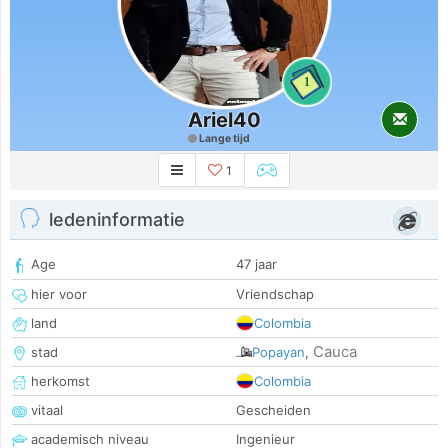
1
Ariel40
Lange tijd
1
ledeninformatie
Age
47 jaar
hier voor
Vriendschap
land
Colombia
Cauca
stad
Popayan
,
herkomst
Colombia
vitaal
Gescheiden
academisch niveau
Ingenieur