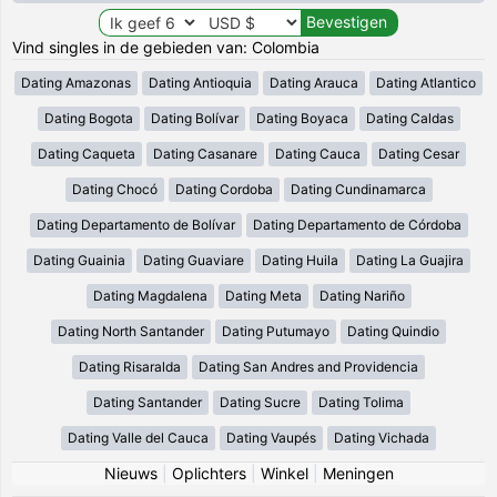
Vind singles in de gebieden van: Colombia
Dating Amazonas
Dating Antioquia
Dating Arauca
Dating Atlantico
Dating Bogota
Dating Bolívar
Dating Boyaca
Dating Caldas
Dating Caqueta
Dating Casanare
Dating Cauca
Dating Cesar
Dating Chocó
Dating Cordoba
Dating Cundinamarca
Dating Departamento de Bolívar
Dating Departamento de Córdoba
Dating Guainia
Dating Guaviare
Dating Huila
Dating La Guajira
Dating Magdalena
Dating Meta
Dating Nariño
Dating North Santander
Dating Putumayo
Dating Quindio
Dating Risaralda
Dating San Andres and Providencia
Dating Santander
Dating Sucre
Dating Tolima
Dating Valle del Cauca
Dating Vaupés
Dating Vichada
Nieuws
|
Oplichters
|
Winkel
|
Meningen