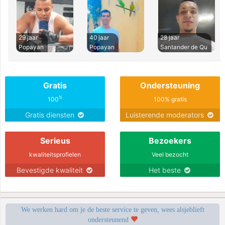
29 jaar
40 jaar
28 jaar
Popayan
Popayan
Santander de Qu
Gratis
Ondersteuning
%
100
100% gratis
Gratis diensten
Luisterende moderators
Serieus
Bezoekers
kwaliteitsprofielen
Veel bezocht
Bevestigde kwaliteit
Het beste
We werken hard om je de beste service te geven, wees alsjeblieft
ondersteunend