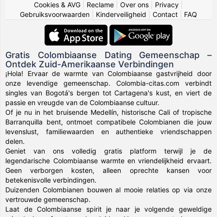
Cookies & AVG
|
Reclame
|
Over ons
|
Privacy
|
Gebruiksvoorwaarden
|
Kinderveiligheid
|
Contact
|
FAQ
Gratis Colombiaanse Dating Gemeenschap –
Ontdek Zuid-Amerikaanse Verbindingen
¡Hola! Ervaar de warmte van Colombiaanse gastvrijheid door
onze levendige gemeenschap. Colombia-citas.com verbindt
singles van Bogotá's bergen tot Cartagena's kust, en viert de
passie en vreugde van de Colombiaanse cultuur.
Of je nu in het bruisende Medellín, historische Cali of tropische
Barranquilla bent, ontmoet compatibele Colombianen die jouw
levenslust, familiewaarden en authentieke vriendschappen
delen.
Geniet van ons volledig gratis platform terwijl je de
legendarische Colombiaanse warmte en vriendelijkheid ervaart.
Geen verborgen kosten, alleen oprechte kansen voor
betekenisvolle verbindingen.
Duizenden Colombianen bouwen al mooie relaties op via onze
vertrouwde gemeenschap.
Laat de Colombiaanse spirit je naar je volgende geweldige