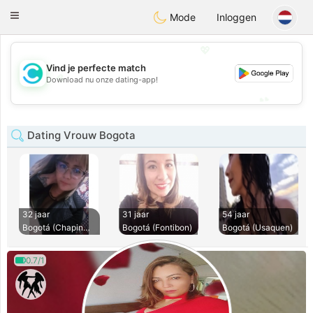
olombia
Citas
Toggle
Mode
Inloggen
navigation
💖
Vind je perfecte match
💖
Download nu onze dating-app!
💕
💕
Dating Vrouw Bogota
32 jaar
31 jaar
54 jaar
Bogotá (Chapinero)
Bogotá (Fontibon)
Bogotá (Usaquen)
0.7/1