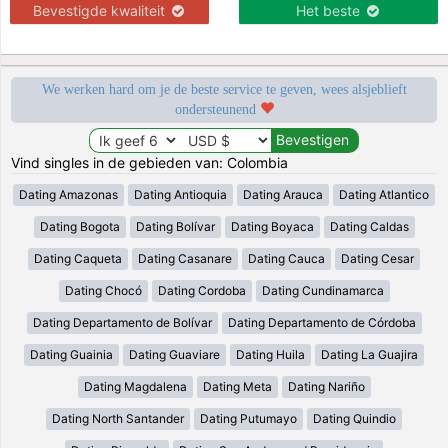
Bevestigde kwaliteit
Het beste
We werken hard om je de beste service te geven, wees alsjeblieft
ondersteunend
Vind singles in de gebieden van: Colombia
Dating Amazonas
Dating Antioquia
Dating Arauca
Dating Atlantico
Dating Bogota
Dating Bolívar
Dating Boyaca
Dating Caldas
Dating Caqueta
Dating Casanare
Dating Cauca
Dating Cesar
Dating Chocó
Dating Cordoba
Dating Cundinamarca
Dating Departamento de Bolívar
Dating Departamento de Córdoba
Dating Guainia
Dating Guaviare
Dating Huila
Dating La Guajira
Dating Magdalena
Dating Meta
Dating Nariño
Dating North Santander
Dating Putumayo
Dating Quindio