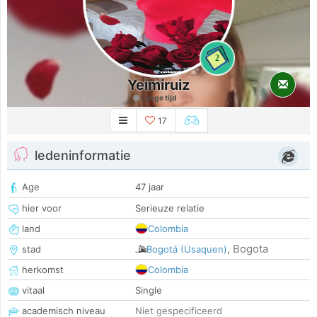
2
Yeimiruiz
Lange tijd
17
ledeninformatie
Age
47 jaar
hier voor
Serieuze relatie
land
Colombia
Bogota
stad
Bogotá (Usaquen)
,
herkomst
Colombia
vitaal
Single
academisch niveau
Niet gespecificeerd