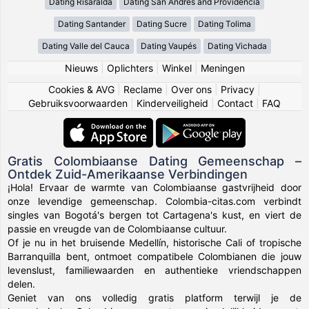
Dating Risaralda
Dating San Andres and Providencia
Dating Santander
Dating Sucre
Dating Tolima
Dating Valle del Cauca
Dating Vaupés
Dating Vichada
Nieuws
|
Oplichters
|
Winkel
|
Meningen
Cookies & AVG
|
Reclame
|
Over ons
|
Privacy
|
Gebruiksvoorwaarden
|
Kinderveiligheid
|
Contact
|
FAQ
Gratis Colombiaanse Dating Gemeenschap –
Ontdek Zuid-Amerikaanse Verbindingen
¡Hola! Ervaar de warmte van Colombiaanse gastvrijheid door
onze levendige gemeenschap. Colombia-citas.com verbindt
singles van Bogotá's bergen tot Cartagena's kust, en viert de
passie en vreugde van de Colombiaanse cultuur.
Of je nu in het bruisende Medellín, historische Cali of tropische
Barranquilla bent, ontmoet compatibele Colombianen die jouw
levenslust, familiewaarden en authentieke vriendschappen
delen.
Geniet van ons volledig gratis platform terwijl je de