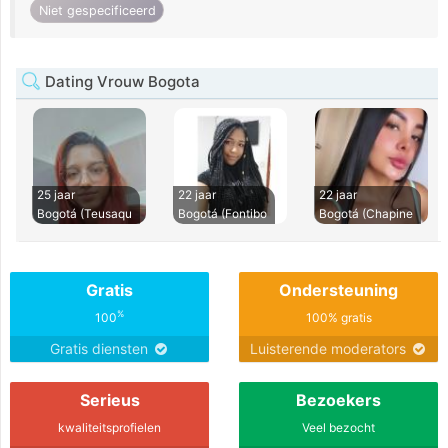
Niet gespecificeerd
Dating Vrouw Bogota
25 jaar
22 jaar
22 jaar
Bogotá (Teusaqu
Bogotá (Fontibo
Bogotá (Chapine
Gratis
Ondersteuning
%
100
100% gratis
Gratis diensten
Luisterende moderators
Serieus
Bezoekers
kwaliteitsprofielen
Veel bezocht