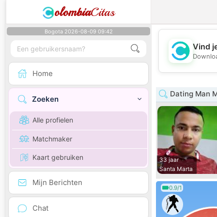
olombia
Citas
Bogota 2026-08-09 09:42
Vind j
Downloa
Home
Dating Man 
Zoeken
Alle profielen
Matchmaker
Kaart gebruiken
33 jaar
Santa Marta
Mijn Berichten
0.9/1
Chat