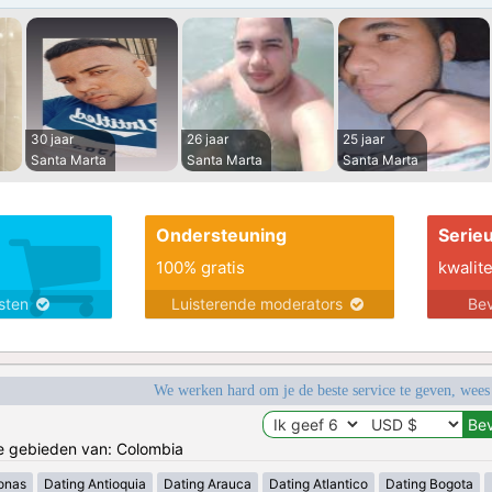
30 jaar
26 jaar
25 jaar
Santa Marta
Santa Marta
Santa Marta
Ondersteuning
Serie
100% gratis
kwalite
nsten
Luisterende moderators
Bev
We werken hard om je de beste service te geven, wees
de gebieden van: Colombia
onas
Dating Antioquia
Dating Arauca
Dating Atlantico
Dating Bogota