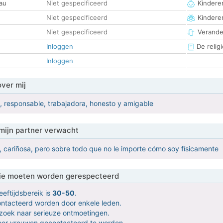
au
Niet gespecificeerd
Kinderen
Niet gespecificeerd
Kindere
Niet gespecificeerd
Verander
Inloggen
De religi
Inloggen
over mij
 responsable, trabajadora, honesto y amigable
mijn partner verwacht
, cariñosa, pero sobre todo que no le importe cómo soy físicamente
 die moeten worden gerespecteerd
eeftijdsbereik is
30-50
.
contacteerd worden door enkele leden.
 zoek naar serieuze ontmoetingen.
door vrouwen gecontacteerd te worden.