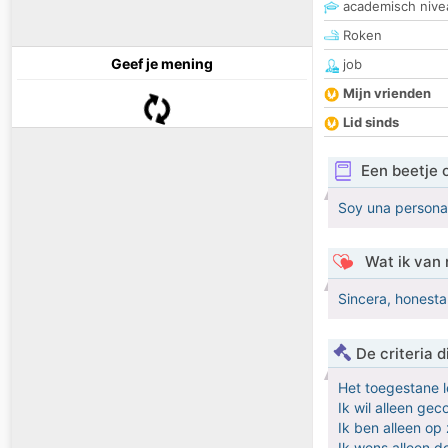
academisch nive
Roken
Geef je mening
job
Mijn vrienden
Lid sinds
Een beetje 
Soy una persona,
Wat ik van 
Sincera, honesta
De criteria
Het toegestane l
Ik wil alleen ge
Ik ben alleen op
Ik wens alleen 