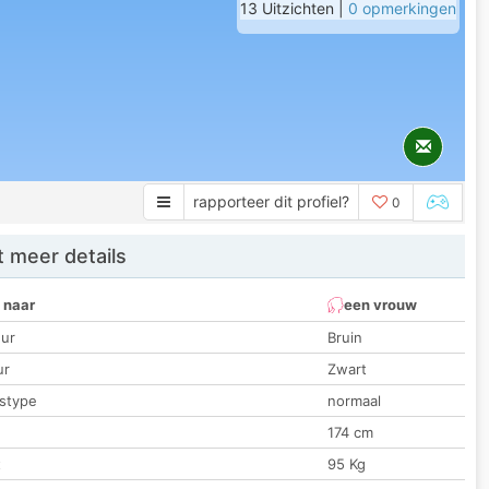
13 Uitzichten |
0 opmerkingen
rapporteer dit profiel?
0
 meer details
 naar
een vrouw
ur
Bruin
ur
Zwart
stype
normaal
174 cm
t
95 Kg