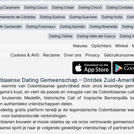
ng Casanare
Dating Cauca
Dating Cesar
Dating Chocó
Dating Cordoba
rtamento de Córdoba
Dating Guainia
Dating Guaviare
Dating Huila
Dati
th Santander
Dating Putumayo
Dating Quindio
Dating Risaralda
Dating
Dating Tolima
Dating Valle del Cauca
Dating 
Nieuws
|
Oplichters
|
Winkel
|
Cookies & AVG
|
Reclame
|
Over ons
|
Privacy
|
Gebruiksvoorw
mbiaanse Dating Gemeenschap – Ontdek Zuid-Ameri
e warmte van Colombiaanse gastvrijheid door onze levendige gem
gena's kust, en viert de passie en vreugde van de Colombiaanse cult
 bruisende Medellín, historische Cali of tropische Barranquilla
en authentieke vriendschappen delen.
olledig gratis platform terwijl je de legendarische Colombiaanse wa
voor betekenisvolle verbindingen.
bianen bouwen al mooie relaties op via onze vertrouwde gemeensc
anse spirit je naar je volgende geweldige vriendschap of partnersch