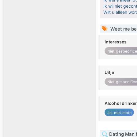
Ik wil niet geco
Wilt u alleen w
Weet me be
Interesses
Niet gespecific
Uitje
Niet gespecific
Alcohol drinke
Ja, met mate
Dating Man 