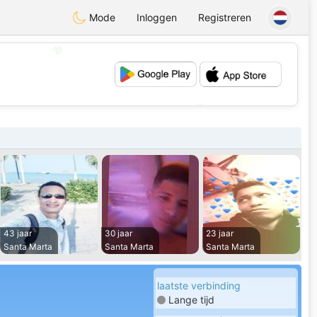
Mode
Inloggen
Registreren
💖
💕
43 jaar
30 jaar
23 jaar
Santa Marta
Santa Marta
Santa Marta
laatste verbinding
Lange tijd