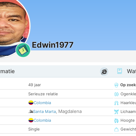
Edwin1977
5
rmatie
Wat
49 jaar
Op zoek
Serieuze relatie
Ogenkle
Colombia
Haarkle
Magdalena
Santa Marta
,
Lichaam
Colombia
Hoogte
Single
Gewich