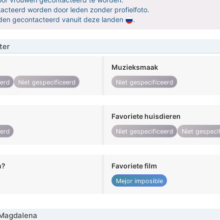
ntacteerd worden door leden zonder profielfoto.
orden gecontacteerd vanuit deze landen
.
ter
Muzieksmaak
eerd
Niet gespecificeerd
Niet gespecificeerd
Favoriete huisdieren
eerd
Niet gespecificeerd
Niet gespeci
n?
Favoriete film
Mejor imposible
Magdalena