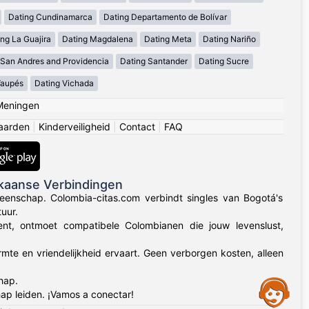
Dating Cundinamarca
Dating Departamento de Bolívar
ng La Guajira
Dating Magdalena
Dating Meta
Dating Nariño
 San Andres and Providencia
Dating Santander
Dating Sucre
Vaupés
Dating Vichada
Meningen
aarden
|
Kinderveiligheid
|
Contact
|
FAQ
kaanse Verbindingen
eenschap. Colombia-citas.com verbindt singles van Bogotá's
uur.
 bent, ontmoet compatibele Colombianen die jouw levenslust,
rmte en vriendelijkheid ervaart. Geen verborgen kosten, alleen
hap.
Assistance
ap leiden. ¡Vamos a conectar!