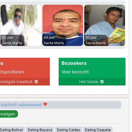
39 jaar
49 jaar
50 jaar
Santa Marta
Santa Marta
Santa Marta
us
Bezoekers
itsprofielen
Veel bezocht
estigde kwaliteit
Het beste
 alsjeblieft ondersteunend
Dating Bolívar
Dating Boyaca
Dating Caldas
Dating Caqueta