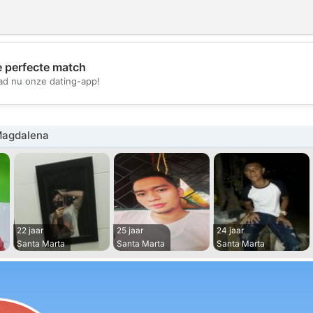
e perfecte match
💖
d nu onze dating-app!
💕
Magdalena
22 jaar
25 jaar
24 jaar
Santa Marta
Santa Marta
Santa Marta