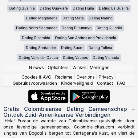
Dating Guainia
Dating Guaviare
Dating Huila
Dating La Guajira
Dating Magdalena
Dating Meta
Dating Nariño
Dating North Santander
Dating Putumayo
Dating Quindio
Dating Risaralda
Dating San Andres and Providencia
Dating Santander
Dating Sucre
Dating Tolima
Dating Valle del Cauca
Dating Vaupés
Dating Vichada
Nieuws
|
Oplichters
|
Winkel
|
Meningen
Cookies & AVG
|
Reclame
|
Over ons
|
Privacy
|
Gebruiksvoorwaarden
|
Kinderveiligheid
|
Contact
|
FAQ
Gratis Colombiaanse Dating Gemeenschap –
Ontdek Zuid-Amerikaanse Verbindingen
¡Hola! Ervaar de warmte van Colombiaanse gastvrijheid door
onze levendige gemeenschap. Colombia-citas.com verbindt
singles van Bogotá's bergen tot Cartagena's kust, en viert de