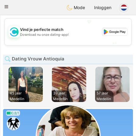
olombia
Citas
Toggle
Mode
Inloggen
navigation
💖
Vind je perfecte match
💖
Download nu onze dating-app!
💕
💕
Dating Vrouw Antioquia
45 jaar
39 jaar
57 jaar
Medellin
Medellin
Medellin
0.8/1