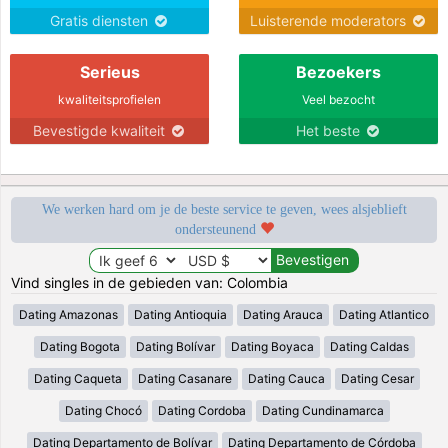
Gratis diensten
Luisterende moderators
Serieus
Bezoekers
kwaliteitsprofielen
Veel bezocht
Bevestigde kwaliteit
Het beste
We werken hard om je de beste service te geven, wees alsjeblieft
ondersteunend
Vind singles in de gebieden van: Colombia
Dating Amazonas
Dating Antioquia
Dating Arauca
Dating Atlantico
Dating Bogota
Dating Bolívar
Dating Boyaca
Dating Caldas
Dating Caqueta
Dating Casanare
Dating Cauca
Dating Cesar
Dating Chocó
Dating Cordoba
Dating Cundinamarca
Dating Departamento de Bolívar
Dating Departamento de Córdoba