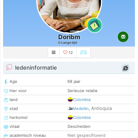
1
Doribm
Lange tijd
12
ledeninformatie
Age
68 jaar
hier voor
Serieuze relatie
land
Colombia
Antioquia
stad
Medellin
,
herkomst
Colombia
vitaal
Gescheiden
academisch niveau
Niet gespecificeerd