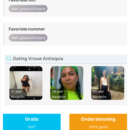
Niet gespecificeerd
Favoriete nummer
Niet gespecificeerd
Dating Vrouw Antioquia
31 jaar
38 jaar
45 jaar
Medellin
Medellin
Medellin
Gratis
Ondersteuning
%
100
100% gratis