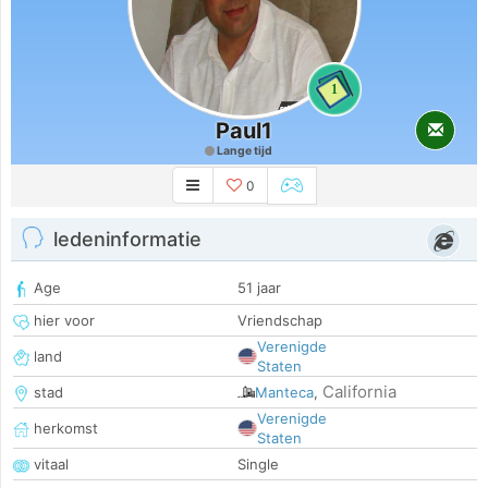
1
Paul1
Lange tijd
0
ledeninformatie
Age
51 jaar
hier voor
Vriendschap
Verenigde
land
Staten
California
stad
Manteca
,
Verenigde
herkomst
Staten
vitaal
Single