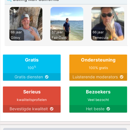
66 jaar
57 jaar
66 jaar
Gilroy
Fair Oaks
Temecula
Gratis
Ondersteuning
%
100
100% gratis
Gratis diensten
Luisterende moderators
Serieus
Bezoekers
kwaliteitsprofielen
Veel bezocht
Bevestigde kwaliteit
Het beste