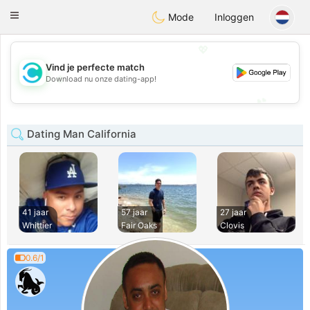
olombia
Citas
Toggle
Mode
Inloggen
navigation
💖
Vind je perfecte match
💖
Download nu onze dating-app!
💕
💕
Dating Man California
41 jaar
57 jaar
27 jaar
Whittier
Fair Oaks
Clovis
0.6/1