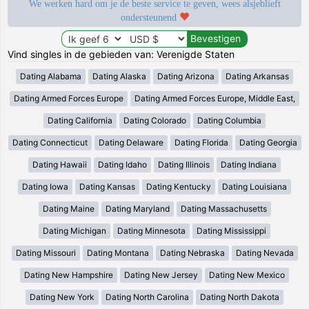
We werken hard om je de beste service te geven, wees alsjeblieft
ondersteunend
Vind singles in de gebieden van: Verenigde Staten
Dating Alabama
Dating Alaska
Dating Arizona
Dating Arkansas
Dating Armed Forces Europe
Dating Armed Forces Europe, Middle East,
Dating California
Dating Colorado
Dating Columbia
Dating Connecticut
Dating Delaware
Dating Florida
Dating Georgia
Dating Hawaii
Dating Idaho
Dating Illinois
Dating Indiana
Dating Iowa
Dating Kansas
Dating Kentucky
Dating Louisiana
Dating Maine
Dating Maryland
Dating Massachusetts
Dating Michigan
Dating Minnesota
Dating Mississippi
Dating Missouri
Dating Montana
Dating Nebraska
Dating Nevada
Dating New Hampshire
Dating New Jersey
Dating New Mexico
Dating New York
Dating North Carolina
Dating North Dakota