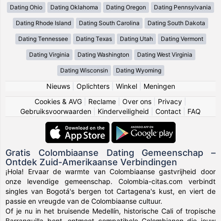
Dating Ohio
Dating Oklahoma
Dating Oregon
Dating Pennsylvania
Dating Rhode Island
Dating South Carolina
Dating South Dakota
Dating Tennessee
Dating Texas
Dating Utah
Dating Vermont
Dating Virginia
Dating Washington
Dating West Virginia
Dating Wisconsin
Dating Wyoming
Nieuws
|
Oplichters
|
Winkel
|
Meningen
Cookies & AVG
|
Reclame
|
Over ons
|
Privacy
|
Gebruiksvoorwaarden
|
Kinderveiligheid
|
Contact
|
FAQ
Gratis Colombiaanse Dating Gemeenschap –
Ontdek Zuid-Amerikaanse Verbindingen
¡Hola! Ervaar de warmte van Colombiaanse gastvrijheid door
onze levendige gemeenschap. Colombia-citas.com verbindt
singles van Bogotá's bergen tot Cartagena's kust, en viert de
passie en vreugde van de Colombiaanse cultuur.
Of je nu in het bruisende Medellín, historische Cali of tropische
Barranquilla bent, ontmoet compatibele Colombianen die jouw