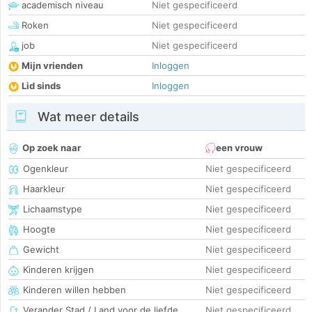
academisch niveau
Niet gespecificeerd
Roken
Niet gespecificeerd
job
Niet gespecificeerd
Mijn vrienden
Inloggen
Lid sinds
Inloggen
Wat meer details
Op zoek naar
een vrouw
Ogenkleur
Niet gespecificeerd
Haarkleur
Niet gespecificeerd
Lichaamstype
Niet gespecificeerd
Hoogte
Niet gespecificeerd
Gewicht
Niet gespecificeerd
Kinderen krijgen
Niet gespecificeerd
Kinderen willen hebben
Niet gespecificeerd
Verander Stad / Land voor de liefde
Niet gespecificeerd