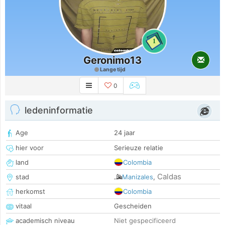
1
Geronimo13
Lange tijd
0
ledeninformatie
Age
24 jaar
hier voor
Serieuze relatie
land
Colombia
Caldas
stad
Manizales
,
herkomst
Colombia
vitaal
Gescheiden
academisch niveau
Niet gespecificeerd