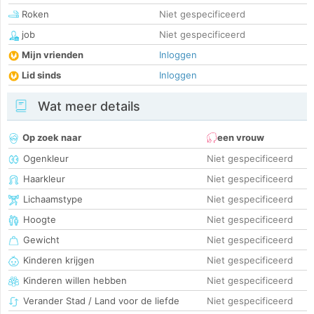
Roken
Niet gespecificeerd
job
Niet gespecificeerd
Mijn vrienden
Inloggen
Lid sinds
Inloggen
Wat meer details
Op zoek naar
een vrouw
Ogenkleur
Niet gespecificeerd
Haarkleur
Niet gespecificeerd
Lichaamstype
Niet gespecificeerd
Hoogte
Niet gespecificeerd
Gewicht
Niet gespecificeerd
Kinderen krijgen
Niet gespecificeerd
Kinderen willen hebben
Niet gespecificeerd
Verander Stad / Land voor de liefde
Niet gespecificeerd