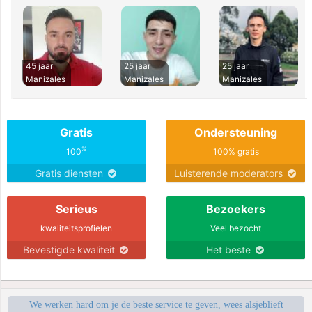
45 jaar
25 jaar
25 jaar
Manizales
Manizales
Manizales
Gratis
Ondersteuning
%
100
100% gratis
Gratis diensten
Luisterende moderators
Serieus
Bezoekers
kwaliteitsprofielen
Veel bezocht
Bevestigde kwaliteit
Het beste
We werken hard om je de beste service te geven, wees alsjeblieft