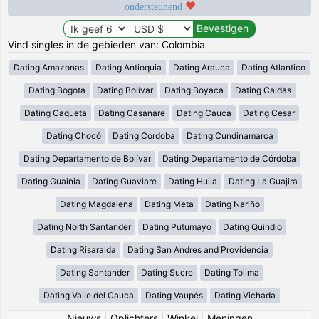
ondersteunend
Vind singles in de gebieden van: Colombia
Dating Amazonas
Dating Antioquia
Dating Arauca
Dating Atlantico
Dating Bogota
Dating Bolívar
Dating Boyaca
Dating Caldas
Dating Caqueta
Dating Casanare
Dating Cauca
Dating Cesar
Dating Chocó
Dating Cordoba
Dating Cundinamarca
Dating Departamento de Bolívar
Dating Departamento de Córdoba
Dating Guainia
Dating Guaviare
Dating Huila
Dating La Guajira
Dating Magdalena
Dating Meta
Dating Nariño
Dating North Santander
Dating Putumayo
Dating Quindio
Dating Risaralda
Dating San Andres and Providencia
Dating Santander
Dating Sucre
Dating Tolima
Dating Valle del Cauca
Dating Vaupés
Dating Vichada
Nieuws
|
Oplichters
|
Winkel
|
Meningen