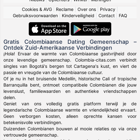
Cookies & AVG
|
Reclame
|
Over ons
|
Privacy
|
Gebruiksvoorwaarden
|
Kinderveiligheid
|
Contact
|
FAQ
Gratis Colombiaanse Dating Gemeenschap –
Ontdek Zuid-Amerikaanse Verbindingen
¡Hola! Ervaar de warmte van Colombiaanse gastvrijheid door
onze levendige gemeenschap. Colombia-citas.com verbindt
singles van Bogotá's bergen tot Cartagena's kust, en viert de
passie en vreugde van de Colombiaanse cultuur.
Of je nu in het bruisende Medellín, historische Cali of tropische
Barranquilla bent, ontmoet compatibele Colombianen die jouw
levenslust, familiewaarden en authentieke vriendschappen
delen.
Geniet van ons volledig gratis platform terwijl je de
legendarische Colombiaanse warmte en vriendelijkheid ervaart.
Geen verborgen kosten, alleen oprechte kansen voor
betekenisvolle verbindingen.
Duizenden Colombianen bouwen al mooie relaties op via onze
vertrouwde gemeenschap.