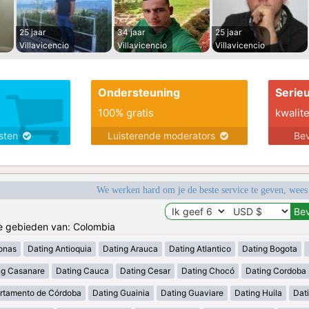
25 jaar
34 jaar
25 jaar
Villavicencio
Villavicencio
Villavicencio
Ondersteuning
Serie
100% gratis
kwalite
nsten
Luisterende moderators
Bev
We werken hard om je de beste service te geven, wees
de gebieden van: Colombia
onas
Dating Antioquia
Dating Arauca
Dating Atlantico
Dating Bogota
ng Casanare
Dating Cauca
Dating Cesar
Dating Chocó
Dating Cordoba
rtamento de Córdoba
Dating Guainia
Dating Guaviare
Dating Huila
Dati