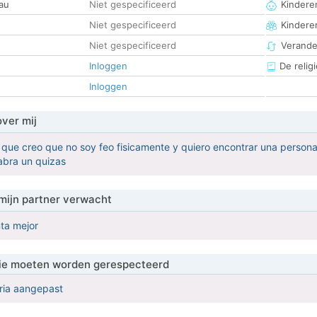
au
Niet gespecificeerd
Kinderen
Niet gespecificeerd
Kindere
Niet gespecificeerd
Verander
Inloggen
De religi
Inloggen
over mij
que creo que no soy feo fisicamente y quiero encontrar una persona
abra un quizas
mijn partner verwacht
nta mejor
 die moeten worden gerespecteerd
eria aangepast