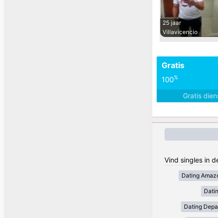
25 jaar
Villavicencio
Gratis
%
100
Gratis die
Vind singles in 
Dating Amaz
Dati
Dating Depa