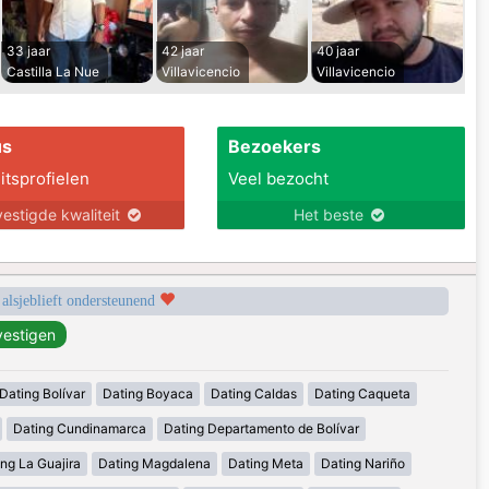
33 jaar
42 jaar
40 jaar
Castilla La Nue
Villavicencio
Villavicencio
us
Bezoekers
itsprofielen
Veel bezocht
estigde kwaliteit
Het beste
 alsjeblieft ondersteunend
Dating Bolívar
Dating Boyaca
Dating Caldas
Dating Caqueta
Dating Cundinamarca
Dating Departamento de Bolívar
ng La Guajira
Dating Magdalena
Dating Meta
Dating Nariño