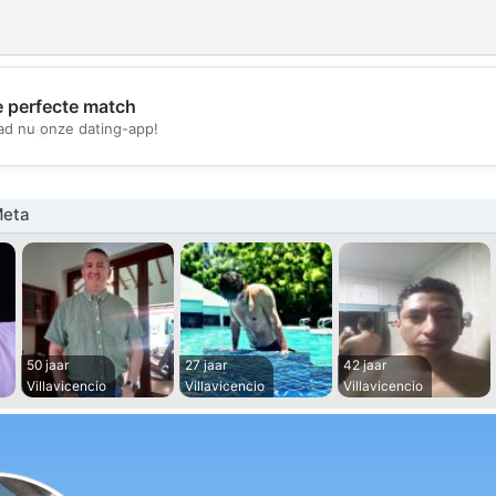
e perfecte match
💖
d nu onze dating-app!
💕
Meta
50 jaar
27 jaar
42 jaar
Villavicencio
Villavicencio
Villavicencio