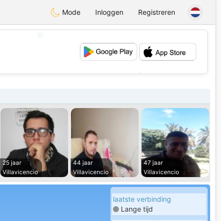
Mode
Inloggen
Registreren
💖
💕
25 jaar
44 jaar
47 jaar
Villavicencio
Villavicencio
Villavicencio
laatste verbinding
Lange tijd