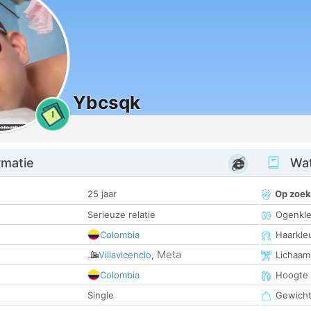
Ybcsqk
1
rmatie
Wat
25 jaar
Op zoek
Serieuze relatie
Ogenkle
Colombia
Haarkle
Meta
Villavicencio
,
Lichaam
Colombia
Hoogte
Single
Gewich