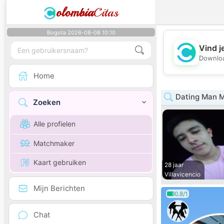
olombia
Citas
Bogota 2026-08-08 10:10
Vind j
Downloa
Home
Dating Man 
Zoeken
Alle profielen
Matchmaker
Kaart gebruiken
28 jaar
Villavicencio
Mijn Berichten
0.8/1
Chat