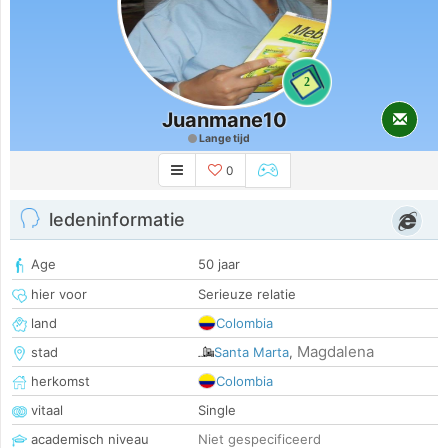
2
Juanmane10
Lange tijd
0
ledeninformatie
Age
50 jaar
hier voor
Serieuze relatie
land
Colombia
Magdalena
stad
Santa Marta
,
herkomst
Colombia
vitaal
Single
academisch niveau
Niet gespecificeerd