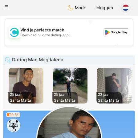
olombia
Citas
Toggle
Mode
Inloggen
navigation
💖
Vind je perfecte match
💖
Download nu onze dating-app!
💕
💕
Dating Man Magdalena
25 jaar
25 jaar
22 jaar
Santa Marta
Santa Marta
Santa Marta
0.6/1