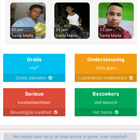
50 jaar
24 jaar
33 jaar
Santa Marta
Santa Marta
Santa Marta
Gratis
Ondersteuning
%
100
100% gratis
Gratis diensten
Luisterende moderators
Serieus
Bezoekers
kwaliteitsprofielen
Veel bezocht
Bevestigde kwaliteit
Het beste
We werken hard om je de beste service te geven, wees alsjeblieft