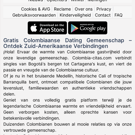
Cookies & AVG
|
Reclame
|
Over ons
|
Privacy
|
Gebruiksvoorwaarden
|
Kinderveiligheid
|
Contact
|
FAQ
Gratis Colombiaanse Dating Gemeenschap –
Ontdek Zuid-Amerikaanse Verbindingen
¡Hola! Ervaar de warmte van Colombiaanse gastvrijheid door
onze levendige gemeenschap. Colombia-citas.com verbindt
singles van Bogotá's bergen tot Cartagena's kust, en viert de
passie en vreugde van de Colombiaanse cultuur.
Of je nu in het bruisende Medellín, historische Cali of tropische
Barranquilla bent, ontmoet compatibele Colombianen die jouw
levenslust, familiewaarden en authentieke vriendschappen
delen.
Geniet van ons volledig gratis platform terwijl je de
legendarische Colombiaanse warmte en vriendelijkheid ervaart.
Geen verborgen kosten, alleen oprechte kansen voor
betekenisvolle verbindingen.
Duizenden Colombianen bouwen al mooie relaties op via onze
vertrouwde gemeenschap.