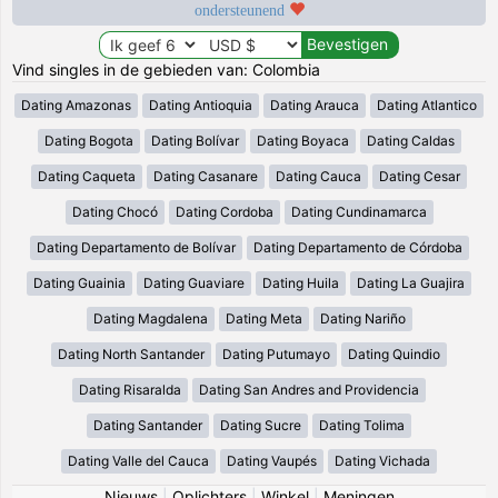
ondersteunend
Vind singles in de gebieden van: Colombia
Dating Amazonas
Dating Antioquia
Dating Arauca
Dating Atlantico
Dating Bogota
Dating Bolívar
Dating Boyaca
Dating Caldas
Dating Caqueta
Dating Casanare
Dating Cauca
Dating Cesar
Dating Chocó
Dating Cordoba
Dating Cundinamarca
Dating Departamento de Bolívar
Dating Departamento de Córdoba
Dating Guainia
Dating Guaviare
Dating Huila
Dating La Guajira
Dating Magdalena
Dating Meta
Dating Nariño
Dating North Santander
Dating Putumayo
Dating Quindio
Dating Risaralda
Dating San Andres and Providencia
Dating Santander
Dating Sucre
Dating Tolima
Dating Valle del Cauca
Dating Vaupés
Dating Vichada
Nieuws
|
Oplichters
|
Winkel
|
Meningen