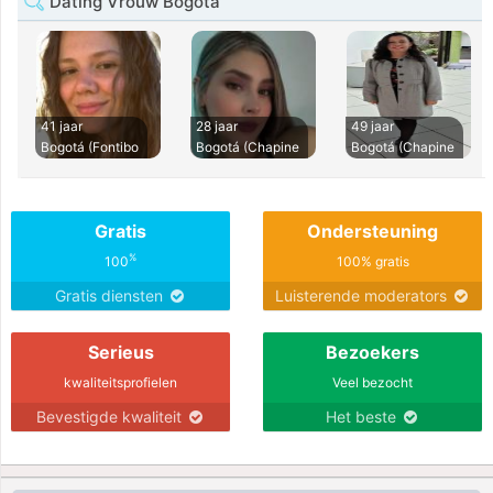
Dating Vrouw Bogota
41 jaar
28 jaar
49 jaar
Bogotá (Fontibo
Bogotá (Chapine
Bogotá (Chapine
Gratis
Ondersteuning
%
100
100% gratis
Gratis diensten
Luisterende moderators
Serieus
Bezoekers
kwaliteitsprofielen
Veel bezocht
Bevestigde kwaliteit
Het beste