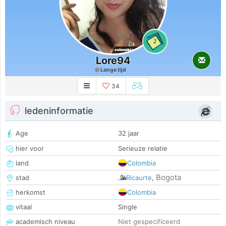
2
Lore94
Lange tijd
34
ledeninformatie
Age
32 jaar
hier voor
Serieuze relatie
land
Colombia
Bogota
stad
Ricaurte
,
herkomst
Colombia
vitaal
Single
academisch niveau
Niet gespecificeerd