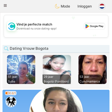
olombia
Citas
Toggle
Mode
Inloggen
navigation
💖
Vind je perfecte match
💖
Download nu onze dating-app!
💕
💕
Dating Vrouw Bogota
51 jaar
29 jaar
53 jaar
Suba
Bogotá (Fontibon)
Cundinamarca
0.6/1