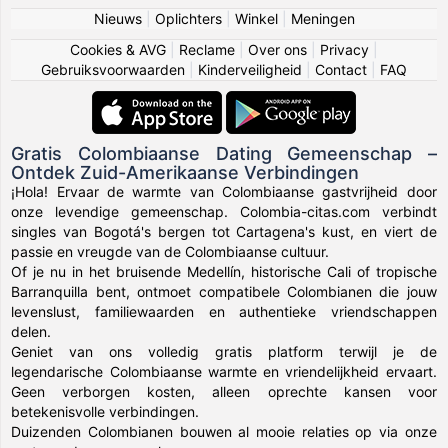
Nieuws
|
Oplichters
|
Winkel
|
Meningen
Cookies & AVG
|
Reclame
|
Over ons
|
Privacy
|
Gebruiksvoorwaarden
|
Kinderveiligheid
|
Contact
|
FAQ
Gratis Colombiaanse Dating Gemeenschap –
Ontdek Zuid-Amerikaanse Verbindingen
¡Hola! Ervaar de warmte van Colombiaanse gastvrijheid door
onze levendige gemeenschap. Colombia-citas.com verbindt
singles van Bogotá's bergen tot Cartagena's kust, en viert de
passie en vreugde van de Colombiaanse cultuur.
Of je nu in het bruisende Medellín, historische Cali of tropische
Barranquilla bent, ontmoet compatibele Colombianen die jouw
levenslust, familiewaarden en authentieke vriendschappen
delen.
Geniet van ons volledig gratis platform terwijl je de
legendarische Colombiaanse warmte en vriendelijkheid ervaart.
Geen verborgen kosten, alleen oprechte kansen voor
betekenisvolle verbindingen.
Duizenden Colombianen bouwen al mooie relaties op via onze