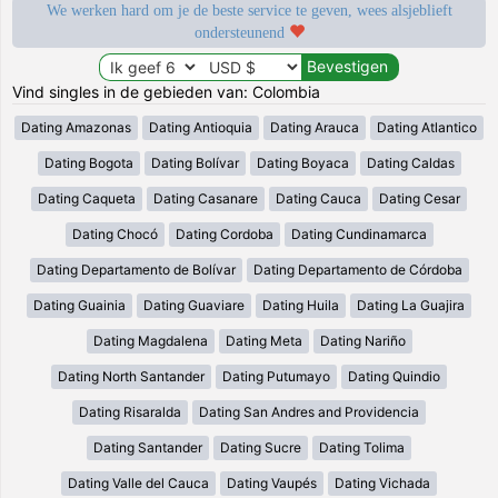
We werken hard om je de beste service te geven, wees alsjeblieft
ondersteunend
Vind singles in de gebieden van: Colombia
Dating Amazonas
Dating Antioquia
Dating Arauca
Dating Atlantico
Dating Bogota
Dating Bolívar
Dating Boyaca
Dating Caldas
Dating Caqueta
Dating Casanare
Dating Cauca
Dating Cesar
Dating Chocó
Dating Cordoba
Dating Cundinamarca
Dating Departamento de Bolívar
Dating Departamento de Córdoba
Dating Guainia
Dating Guaviare
Dating Huila
Dating La Guajira
Dating Magdalena
Dating Meta
Dating Nariño
Dating North Santander
Dating Putumayo
Dating Quindio
Dating Risaralda
Dating San Andres and Providencia
Dating Santander
Dating Sucre
Dating Tolima
Dating Valle del Cauca
Dating Vaupés
Dating Vichada