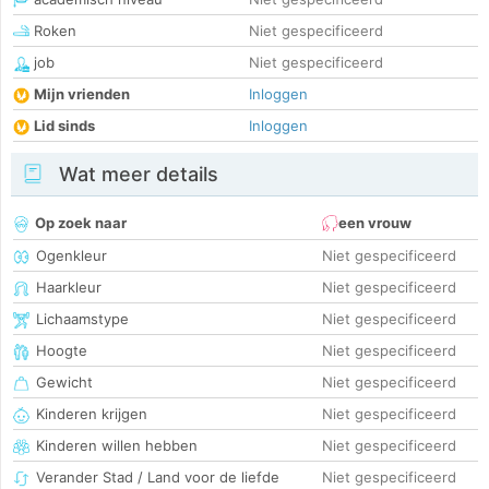
Roken
Niet gespecificeerd
job
Niet gespecificeerd
Mijn vrienden
Inloggen
Lid sinds
Inloggen
Wat meer details
Op zoek naar
een vrouw
Ogenkleur
Niet gespecificeerd
Haarkleur
Niet gespecificeerd
Lichaamstype
Niet gespecificeerd
Hoogte
Niet gespecificeerd
Gewicht
Niet gespecificeerd
Kinderen krijgen
Niet gespecificeerd
Kinderen willen hebben
Niet gespecificeerd
Verander Stad / Land voor de liefde
Niet gespecificeerd