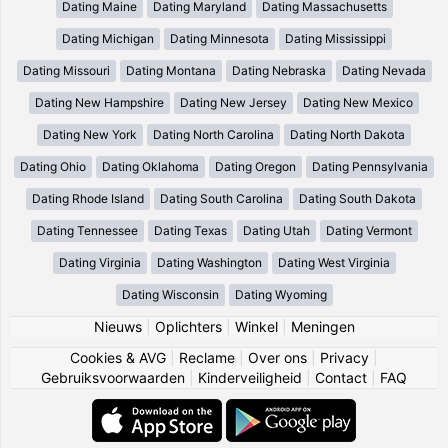
Dating Maine
Dating Maryland
Dating Massachusetts
Dating Michigan
Dating Minnesota
Dating Mississippi
Dating Missouri
Dating Montana
Dating Nebraska
Dating Nevada
Dating New Hampshire
Dating New Jersey
Dating New Mexico
Dating New York
Dating North Carolina
Dating North Dakota
Dating Ohio
Dating Oklahoma
Dating Oregon
Dating Pennsylvania
Dating Rhode Island
Dating South Carolina
Dating South Dakota
Dating Tennessee
Dating Texas
Dating Utah
Dating Vermont
Dating Virginia
Dating Washington
Dating West Virginia
Dating Wisconsin
Dating Wyoming
Nieuws
|
Oplichters
|
Winkel
|
Meningen
Cookies & AVG
|
Reclame
|
Over ons
|
Privacy
|
Gebruiksvoorwaarden
|
Kinderveiligheid
|
Contact
|
FAQ