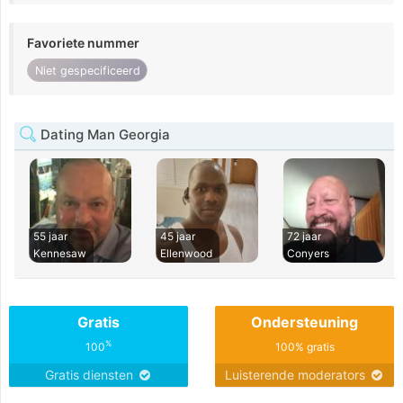
Favoriete nummer
Niet gespecificeerd
Dating Man Georgia
55 jaar
45 jaar
72 jaar
Kennesaw
Ellenwood
Conyers
Gratis
Ondersteuning
%
100
100% gratis
Gratis diensten
Luisterende moderators