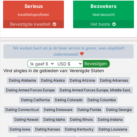
Serieus
Bezoekers
kwaliteitsprofielen
Veel bezocht
Bevestigde kwaliteit
Het beste
We werken hard om je de beste service te geven, wees alsjeblieft
ondersteunend
Vind singles in de gebieden van: Verenigde Staten
Dating Alabama
Dating Alaska
Dating Arizona
Dating Arkansas
Dating Armed Forces Europe
Dating Armed Forces Europe, Middle East,
Dating California
Dating Colorado
Dating Columbia
Dating Connecticut
Dating Delaware
Dating Florida
Dating Georgia
Dating Hawaii
Dating Idaho
Dating Illinois
Dating Indiana
Dating Iowa
Dating Kansas
Dating Kentucky
Dating Louisiana