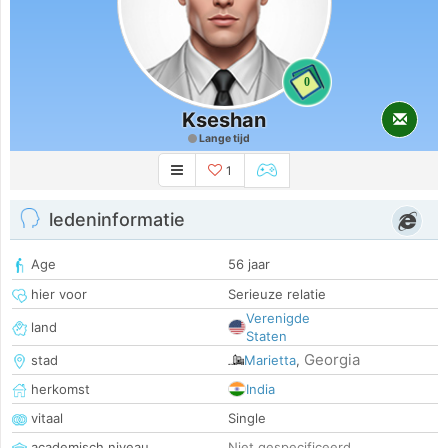
0
Kseshan
Lange tijd
1
ledeninformatie
Age
56 jaar
hier voor
Serieuze relatie
Verenigde
land
Staten
Georgia
stad
Marietta
,
herkomst
India
vitaal
Single
academisch niveau
Niet gespecificeerd