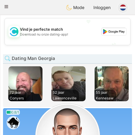
olombia
Citas
Toggle
Mode
Inloggen
navigation
💖
Vind je perfecte match
💖
Download nu onze dating-app!
💕
💕
Dating Man Georgia
72 jaar
52 jaar
55 jaar
Conyers
Lawrenceville
Kennesaw
0.8/1