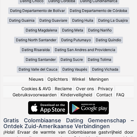
Dating Chocó
Dating Cordoba
Dating Cundinamarca
Dating Departamento de Bolívar
Dating Departamento de Córdoba
Dating Guainia
Dating Guaviare
Dating Huila
Dating La Guajira
Dating Magdalena
Dating Meta
Dating Nariño
Dating North Santander
Dating Putumayo
Dating Quindio
Dating Risaralda
Dating San Andres and Providencia
Dating Santander
Dating Sucre
Dating Tolima
Dating Valle del Cauca
Dating Vaupés
Dating Vichada
Nieuws
|
Oplichters
|
Winkel
|
Meningen
Cookies & AVG
|
Reclame
|
Over ons
|
Privacy
|
Gebruiksvoorwaarden
|
Kinderveiligheid
|
Contact
|
FAQ
Gratis Colombiaanse Dating Gemeenschap –
Ontdek Zuid-Amerikaanse Verbindingen
¡Hola! Ervaar de warmte van Colombiaanse gastvrijheid door