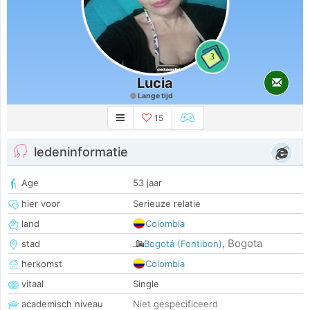
3
Lucia
Lange tijd
15
ledeninformatie
Age
53 jaar
hier voor
Serieuze relatie
land
Colombia
Bogota
stad
Bogotá (Fontibon)
,
herkomst
Colombia
vitaal
Single
academisch niveau
Niet gespecificeerd