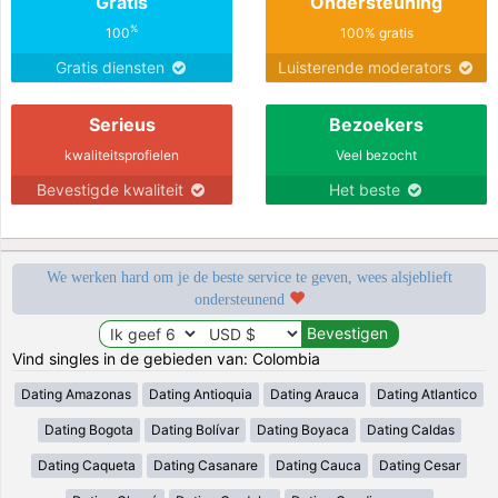
Gratis
Ondersteuning
%
100
100% gratis
Gratis diensten
Luisterende moderators
Serieus
Bezoekers
kwaliteitsprofielen
Veel bezocht
Bevestigde kwaliteit
Het beste
We werken hard om je de beste service te geven, wees alsjeblieft
ondersteunend
Vind singles in de gebieden van: Colombia
Dating Amazonas
Dating Antioquia
Dating Arauca
Dating Atlantico
Dating Bogota
Dating Bolívar
Dating Boyaca
Dating Caldas
Dating Caqueta
Dating Casanare
Dating Cauca
Dating Cesar