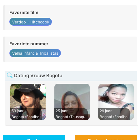
Favoriete film
Vertigo - Hitchcook
Favoriete nummer
Velha Infancia Tribalistas
Dating Vrouw Bogota
59 jaar
25 jaar
29 jaar
Bogotá (Fontibo
Bogotá (Teusaqu
Bogotá (Fontibo