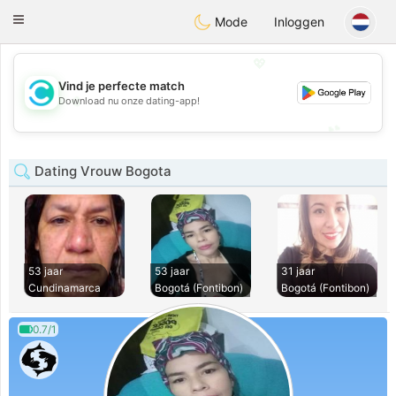
olombia
Citas
Toggle
Mode
Inloggen
navigation
💖
Vind je perfecte match
💖
Download nu onze dating-app!
💕
💕
Dating Vrouw Bogota
53 jaar
53 jaar
31 jaar
Cundinamarca
Bogotá (Fontibon)
Bogotá (Fontibon)
0.7/1