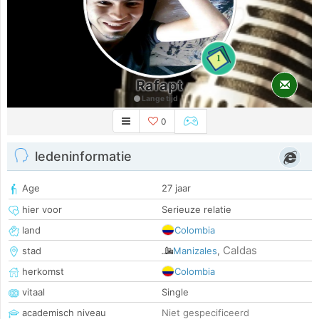
1
Rafapt
Lange tijd
0
ledeninformatie
Age
27 jaar
hier voor
Serieuze relatie
land
Colombia
Caldas
stad
Manizales
,
herkomst
Colombia
vitaal
Single
academisch niveau
Niet gespecificeerd