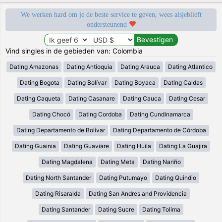
We werken hard om je de beste service te geven, wees alsjeblieft
ondersteunend
Vind singles in de gebieden van: Colombia
Dating Amazonas
Dating Antioquia
Dating Arauca
Dating Atlantico
Dating Bogota
Dating Bolívar
Dating Boyaca
Dating Caldas
Dating Caqueta
Dating Casanare
Dating Cauca
Dating Cesar
Dating Chocó
Dating Cordoba
Dating Cundinamarca
Dating Departamento de Bolívar
Dating Departamento de Córdoba
Dating Guainia
Dating Guaviare
Dating Huila
Dating La Guajira
Dating Magdalena
Dating Meta
Dating Nariño
Dating North Santander
Dating Putumayo
Dating Quindio
Dating Risaralda
Dating San Andres and Providencia
Dating Santander
Dating Sucre
Dating Tolima