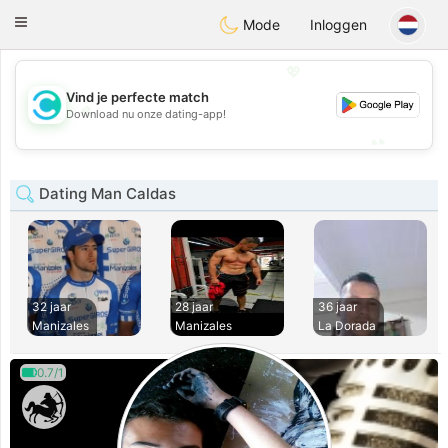
olombia
Citas
Toggle
Mode
Inloggen
navigation
💖
Vind je perfecte match
💖
Download nu onze dating-app!
💕
💕
Dating Man Caldas
32 jaar
28 jaar
36 jaar
Manizales
Manizales
La Dorada
0.7/1