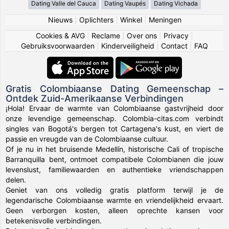
Dating Valle del Cauca
Dating Vaupés
Dating Vichada
Nieuws
|
Oplichters
|
Winkel
|
Meningen
Cookies & AVG
|
Reclame
|
Over ons
|
Privacy
|
Gebruiksvoorwaarden
|
Kinderveiligheid
|
Contact
|
FAQ
Gratis Colombiaanse Dating Gemeenschap –
Ontdek Zuid-Amerikaanse Verbindingen
¡Hola! Ervaar de warmte van Colombiaanse gastvrijheid door
onze levendige gemeenschap. Colombia-citas.com verbindt
singles van Bogotá's bergen tot Cartagena's kust, en viert de
passie en vreugde van de Colombiaanse cultuur.
Of je nu in het bruisende Medellín, historische Cali of tropische
Barranquilla bent, ontmoet compatibele Colombianen die jouw
levenslust, familiewaarden en authentieke vriendschappen
delen.
Geniet van ons volledig gratis platform terwijl je de
legendarische Colombiaanse warmte en vriendelijkheid ervaart.
Geen verborgen kosten, alleen oprechte kansen voor
betekenisvolle verbindingen.