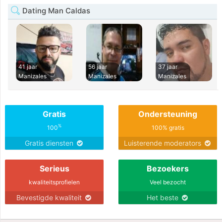
Dating Man Caldas
41 jaar
56 jaar
37 jaar
Manizales
Manizales
Manizales
Gratis
Ondersteuning
%
100
100% gratis
Gratis diensten
Luisterende moderators
Serieus
Bezoekers
kwaliteitsprofielen
Veel bezocht
Bevestigde kwaliteit
Het beste