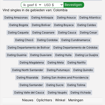
Vind singles in de gebieden van: Colombia
Dating Amazonas
Dating Antioquia
Dating Arauca
Dating Atlantico
Dating Bogota
Dating Bolívar
Dating Boyaca
Dating Caldas
Dating Caqueta
Dating Casanare
Dating Cauca
Dating Cesar
Dating Chocó
Dating Cordoba
Dating Cundinamarca
Dating Departamento de Bolívar
Dating Departamento de Córdoba
Dating Guainia
Dating Guaviare
Dating Huila
Dating La Guajira
Dating Magdalena
Dating Meta
Dating Nariño
Dating North Santander
Dating Putumayo
Dating Quindio
Dating Risaralda
Dating San Andres and Providencia
Dating Santander
Dating Sucre
Dating Tolima
Dating Valle del Cauca
Dating Vaupés
Dating Vichada
Nieuws
|
Oplichters
|
Winkel
|
Meningen