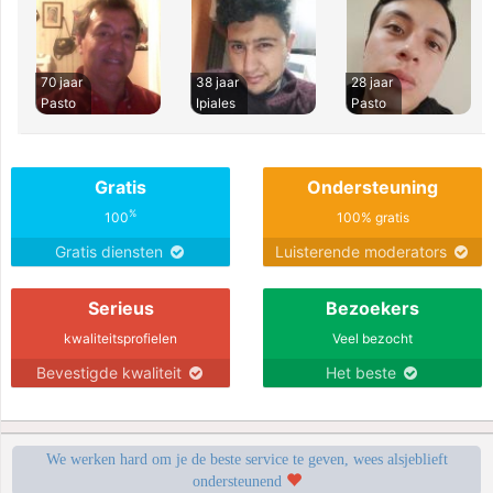
70 jaar
38 jaar
28 jaar
Pasto
Ipiales
Pasto
Gratis
Ondersteuning
%
100
100% gratis
Gratis diensten
Luisterende moderators
Serieus
Bezoekers
kwaliteitsprofielen
Veel bezocht
Bevestigde kwaliteit
Het beste
We werken hard om je de beste service te geven, wees alsjeblieft
ondersteunend