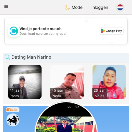
olombia
Citas
Toggle
Mode
Inloggen
navigation
💖
Vind je perfecte match
💖
Download nu onze dating-app!
💕
💕
Dating Man Narino
41 jaar
45 jaar
26 jaar
Pasto
Pasto
Ipiales
0.6/1