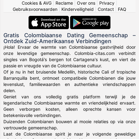
Cookies & AVG
|
Reclame
|
Over ons
|
Privacy
|
Gebruiksvoorwaarden
|
Kinderveiligheid
|
Contact
|
FAQ
Gratis Colombiaanse Dating Gemeenschap –
Ontdek Zuid-Amerikaanse Verbindingen
¡Hola! Ervaar de warmte van Colombiaanse gastvrijheid door
onze levendige gemeenschap. Colombia-citas.com verbindt
singles van Bogotá's bergen tot Cartagena's kust, en viert de
passie en vreugde van de Colombiaanse cultuur.
Of je nu in het bruisende Medellín, historische Cali of tropische
Barranquilla bent, ontmoet compatibele Colombianen die jouw
levenslust, familiewaarden en authentieke vriendschappen
delen.
Geniet van ons volledig gratis platform terwijl je de
legendarische Colombiaanse warmte en vriendelijkheid ervaart.
Geen verborgen kosten, alleen oprechte kansen voor
betekenisvolle verbindingen.
Duizenden Colombianen bouwen al mooie relaties op via onze
vertrouwde gemeenschap.
Laat de Colombiaanse spirit je naar je volgende geweldige