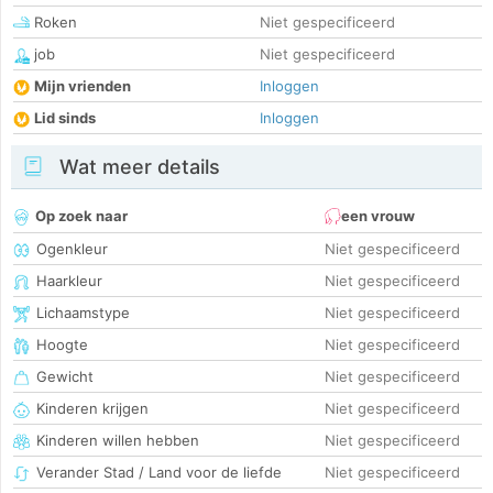
Roken
Niet gespecificeerd
job
Niet gespecificeerd
Mijn vrienden
Inloggen
Lid sinds
Inloggen
Wat meer details
Op zoek naar
een vrouw
Ogenkleur
Niet gespecificeerd
Haarkleur
Niet gespecificeerd
Lichaamstype
Niet gespecificeerd
Hoogte
Niet gespecificeerd
Gewicht
Niet gespecificeerd
Kinderen krijgen
Niet gespecificeerd
Kinderen willen hebben
Niet gespecificeerd
Verander Stad / Land voor de liefde
Niet gespecificeerd