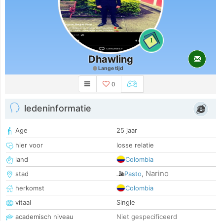
1
Dhawling
Lange tijd
0
ledeninformatie
Age
25 jaar
hier voor
losse relatie
land
Colombia
Narino
stad
Pasto
,
herkomst
Colombia
vitaal
Single
academisch niveau
Niet gespecificeerd