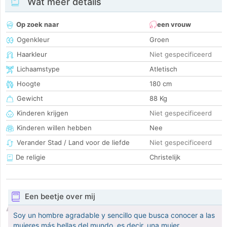
Wat meer details
Op zoek naar
een vrouw
Ogenkleur
Groen
Haarkleur
Niet gespecificeerd
Lichaamstype
Atletisch
Hoogte
180 cm
Gewicht
88 Kg
Kinderen krijgen
Niet gespecificeerd
Kinderen willen hebben
Nee
Verander Stad / Land voor de liefde
Niet gespecificeerd
De religie
Christelijk
Een beetje over mij
Soy un hombre agradable y sencillo que busca conocer a las
mujeres más bellas del mundo, es decir, una mujer