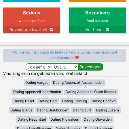
Serieus
Bezoekers
kwaliteitsprofielen
Veel bezocht
Bevestigde kwaliteit
Het beste
We werken hard om je de beste service te geven, wees alsjeblieft
ondersteunend
Vind singles in de gebieden van: Zwitserland
Dating Aargau
Dating Appenzell Ausserrhoden
Dating Appenzell Innerrhoden
Dating Appenzell Outer Rhodes
Dating Basel
Dating Bern
Dating Fribourg
Dating Genève
Dating Glarus
Dating Graubünden
Dating Jura
Dating Luzern
Dating Neuchâtel
Dating Nidwalden
Dating Obwalden
Dating Schaffhausen
Dating Schwyz
Dating Solothurn