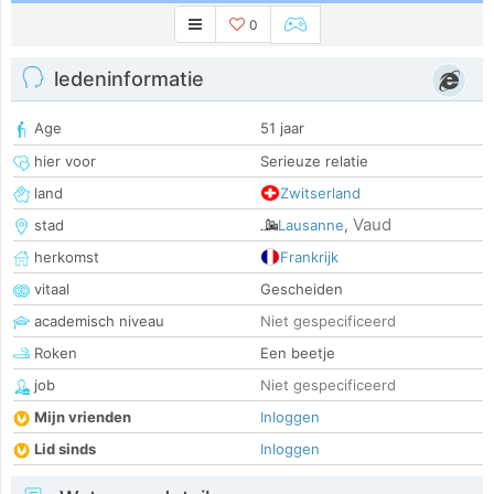
0
ledeninformatie
Age
51 jaar
hier voor
Serieuze relatie
land
Zwitserland
Vaud
stad
Lausanne
,
herkomst
Frankrijk
vitaal
Gescheiden
academisch niveau
Niet gespecificeerd
Roken
Een beetje
job
Niet gespecificeerd
Mijn vrienden
Inloggen
Lid sinds
Inloggen