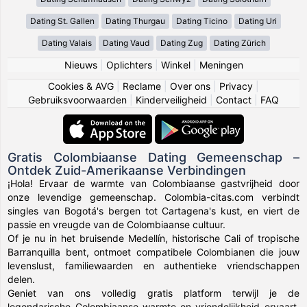
Dating St. Gallen
Dating Thurgau
Dating Ticino
Dating Uri
Dating Valais
Dating Vaud
Dating Zug
Dating Zürich
Nieuws
|
Oplichters
|
Winkel
|
Meningen
Cookies & AVG
|
Reclame
|
Over ons
|
Privacy
|
Gebruiksvoorwaarden
|
Kinderveiligheid
|
Contact
|
FAQ
Gratis Colombiaanse Dating Gemeenschap –
Ontdek Zuid-Amerikaanse Verbindingen
¡Hola! Ervaar de warmte van Colombiaanse gastvrijheid door
onze levendige gemeenschap. Colombia-citas.com verbindt
singles van Bogotá's bergen tot Cartagena's kust, en viert de
passie en vreugde van de Colombiaanse cultuur.
Of je nu in het bruisende Medellín, historische Cali of tropische
Barranquilla bent, ontmoet compatibele Colombianen die jouw
levenslust, familiewaarden en authentieke vriendschappen
delen.
Geniet van ons volledig gratis platform terwijl je de
legendarische Colombiaanse warmte en vriendelijkheid ervaart.