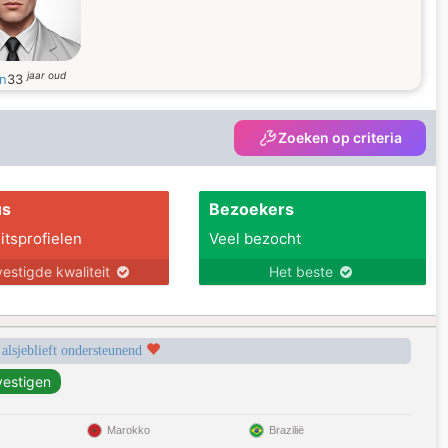
jaar oud
n
33
Zoeken op criteria
us
Bezoekers
itsprofielen
Veel bezocht
estigde kwaliteit
Het beste
 alsjeblieft ondersteunend
Marokko
Brazilië