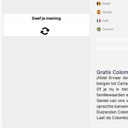
België
Spanje
Geef je mening
Italië
Zweden
Gratis Colo
¡Hola! Ervaar d
bergen tot Carta
Of je nu in het
familiewaarden 
Geniet van ons v
oprechte kansen 
Duizenden Colom
Laat de Colombia