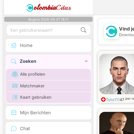
olombia
Citas
Bogota 2026-08-07 18:11
Vind j
Downloa
Home
Zoeken
Alle profielen
Matchmaker
Kaart gebruiken
jaar 
Toto111
47
Mijn Berichten
Chat