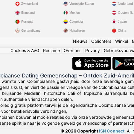
Zwitserland
Verenigde Staten
Nederland
Engeland
Mexico
Oostenrijk
Portugal
Colombia
Japan
Gehandicapt
Huisdieren
China
Nieuws
|
Oplichters
|
Winkel
|
Cookies & AVG
|
Reclame
|
Over ons
|
Privacy
|
Gebruiksvoorw
mbiaanse Dating Gemeenschap – Ontdek Zuid-Ameri
e warmte van Colombiaanse gastvrijheid door onze levendige gem
gena's kust, en viert de passie en vreugde van de Colombiaanse cult
 bruisende Medellín, historische Cali of tropische Barranquilla
en authentieke vriendschappen delen.
olledig gratis platform terwijl je de legendarische Colombiaanse wa
voor betekenisvolle verbindingen.
bianen bouwen al mooie relaties op via onze vertrouwde gemeensc
anse spirit je naar je volgende geweldige vriendschap of partnersch
© 2026 Copyright
ISN Connect
.
All 