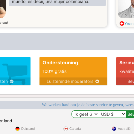
mundo, es decir, una mujer colombiana.
ar oud
Yoan
Ondersteuning
Serie
100% gratis
kwalite
nsten
Luisterende moderators
Bev
We werken hard om je de beste service te geven, wees
r land
Duitsland
Canada
Australië