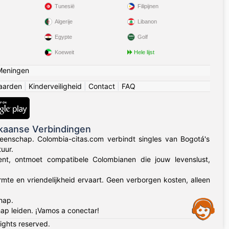
Tunesië
Filipijnen
Algerije
Libanon
Egypte
Golf
Koeweit
Hele lijst
Meningen
aarden
|
Kinderveiligheid
|
Contact
|
FAQ
kaanse Verbindingen
eenschap. Colombia-citas.com verbindt singles van Bogotá's
uur.
 bent, ontmoet compatibele Colombianen die jouw levenslust,
rmte en vriendelijkheid ervaart. Geen verborgen kosten, alleen
hap.
Assistance
ap leiden. ¡Vamos a conectar!
rights reserved.