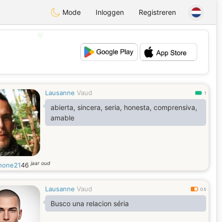
Mode
Inloggen
Registreren
💖
💕
Lausanne
Vaud
1
abierta, sincera, seria, honesta, comprensiva,
amable
jaar oud
hone21
46
Lausanne
Vaud
0.5
Busco una relacion séria