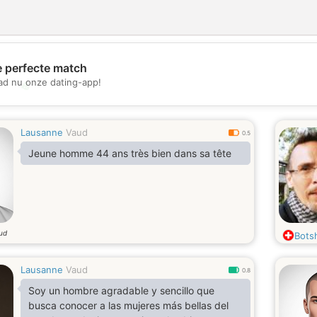
e perfecte match
d nu onze dating-app!
💖
💕
Lausanne
Vaud
0.5
Jeune homme 44 ans très bien dans sa tête
oud
Bots
Lausanne
Vaud
0.8
Soy un hombre agradable y sencillo que
busca conocer a las mujeres más bellas del