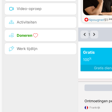
Video-oproep
ja
Npougnet
51
Activiteiten
1
Doneren
Werk tijdlijn
Gratis
%
100
Gratis die
Ontmoetingen pe
Frankrijk