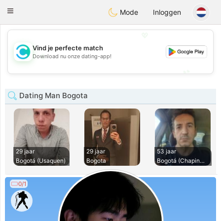
olombia
Citas
Toggle
Mode
Inloggen
navigation
💖
Vind je perfecte match
💖
Download nu onze dating-app!
💕
💕
Dating Man Bogota
29 jaar
29 jaar
53 jaar
Bogotá (Usaquen)
Bogota
Bogotá (Chapinero)
0/1