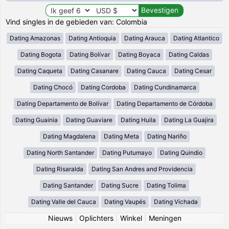
Vind singles in de gebieden van: Colombia
Dating Amazonas
Dating Antioquia
Dating Arauca
Dating Atlantico
Dating Bogota
Dating Bolívar
Dating Boyaca
Dating Caldas
Dating Caqueta
Dating Casanare
Dating Cauca
Dating Cesar
Dating Chocó
Dating Cordoba
Dating Cundinamarca
Dating Departamento de Bolívar
Dating Departamento de Córdoba
Dating Guainia
Dating Guaviare
Dating Huila
Dating La Guajira
Dating Magdalena
Dating Meta
Dating Nariño
Dating North Santander
Dating Putumayo
Dating Quindio
Dating Risaralda
Dating San Andres and Providencia
Dating Santander
Dating Sucre
Dating Tolima
Dating Valle del Cauca
Dating Vaupés
Dating Vichada
Nieuws
|
Oplichters
|
Winkel
|
Meningen