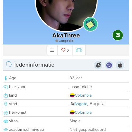
0
AkaThree
Lange tijd
0
ledeninformatie
Age
33 jaar
hier voor
losse relatie
land
Colombia
Bogota
stad
Bogota
,
herkomst
Colombia
vitaal
Single
academisch niveau
Niet gespecificeerd