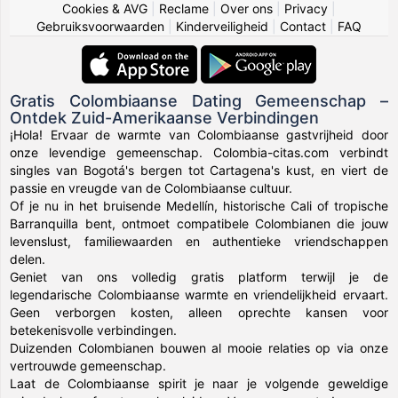
Cookies & AVG
|
Reclame
|
Over ons
|
Privacy
|
Gebruiksvoorwaarden
|
Kinderveiligheid
|
Contact
|
FAQ
Gratis Colombiaanse Dating Gemeenschap –
Ontdek Zuid-Amerikaanse Verbindingen
¡Hola! Ervaar de warmte van Colombiaanse gastvrijheid door
onze levendige gemeenschap. Colombia-citas.com verbindt
singles van Bogotá's bergen tot Cartagena's kust, en viert de
passie en vreugde van de Colombiaanse cultuur.
Of je nu in het bruisende Medellín, historische Cali of tropische
Barranquilla bent, ontmoet compatibele Colombianen die jouw
levenslust, familiewaarden en authentieke vriendschappen
delen.
Geniet van ons volledig gratis platform terwijl je de
legendarische Colombiaanse warmte en vriendelijkheid ervaart.
Geen verborgen kosten, alleen oprechte kansen voor
betekenisvolle verbindingen.
Duizenden Colombianen bouwen al mooie relaties op via onze
vertrouwde gemeenschap.
Laat de Colombiaanse spirit je naar je volgende geweldige