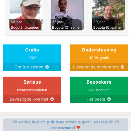
62 jaar
35 jaar
39 jaar
Bogotá (Usaquen
Bogotá (Chapine
Bogotá (Chapine
Gratis
Ondersteuning
%
100
100% gratis
Gratis diensten
Luisterende moderators
Serieus
Bezoekers
kwaliteitsprofielen
Veel bezocht
Bevestigde kwaliteit
Het beste
We werken hard om je de beste service te geven, wees alsjeblieft
ondersteunend