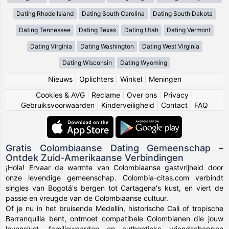
Dating Rhode Island
Dating South Carolina
Dating South Dakota
Dating Tennessee
Dating Texas
Dating Utah
Dating Vermont
Dating Virginia
Dating Washington
Dating West Virginia
Dating Wisconsin
Dating Wyoming
Nieuws
|
Oplichters
|
Winkel
|
Meningen
Cookies & AVG
|
Reclame
|
Over ons
|
Privacy
|
Gebruiksvoorwaarden
|
Kinderveiligheid
|
Contact
|
FAQ
Gratis Colombiaanse Dating Gemeenschap –
Ontdek Zuid-Amerikaanse Verbindingen
¡Hola! Ervaar de warmte van Colombiaanse gastvrijheid door
onze levendige gemeenschap. Colombia-citas.com verbindt
singles van Bogotá's bergen tot Cartagena's kust, en viert de
passie en vreugde van de Colombiaanse cultuur.
Of je nu in het bruisende Medellín, historische Cali of tropische
Barranquilla bent, ontmoet compatibele Colombianen die jouw
levenslust, familiewaarden en authentieke vriendschappen