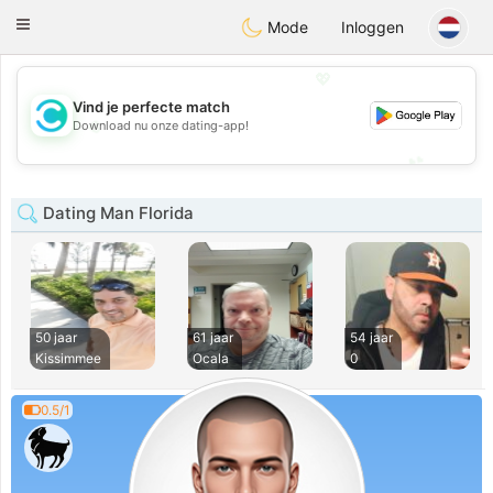
olombia
Citas
Toggle
Mode
Inloggen
navigation
💖
Vind je perfecte match
💖
Download nu onze dating-app!
💕
💕
Dating Man Florida
50 jaar
61 jaar
54 jaar
Kissimmee
Ocala
0
0.5/1