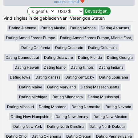
ondersteunend
Vind singles in de gebieden van: Verenigde Staten
Dating Alabama
Dating Alaska
Dating Arizona
Dating Arkansas
Dating Armed Forces Europe
Dating Armed Forces Europe, Middle East,
Dating California
Dating Colorado
Dating Columbia
Dating Connecticut
Dating Delaware
Dating Florida
Dating Georgia
Dating Hawaii
Dating Idaho
Dating Illinois
Dating Indiana
Dating Iowa
Dating Kansas
Dating Kentucky
Dating Louisiana
Dating Maine
Dating Maryland
Dating Massachusetts
Dating Michigan
Dating Minnesota
Dating Mississippi
Dating Missouri
Dating Montana
Dating Nebraska
Dating Nevada
Dating New Hampshire
Dating New Jersey
Dating New Mexico
Dating New York
Dating North Carolina
Dating North Dakota
Dating Ohio
Dating Oklahoma
Dating Oregon
Dating Pennsylvania