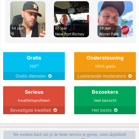
54 jaar
65 jaar
39 jaar
0
New Port Richey
Winter Park
Gratis
Ondersteuning
%
100
100% gratis
Gratis diensten
Luisterende moderators
Serieus
Bezoekers
kwaliteitsprofielen
Veel bezocht
Bevestigde kwaliteit
Het beste
We werken hard om je de beste service te geven, wees alsjeblieft