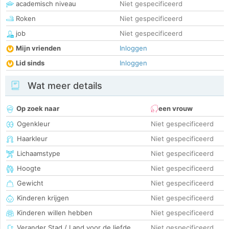
academisch niveau
Niet gespecificeerd
Roken
Niet gespecificeerd
job
Niet gespecificeerd
Mijn vrienden
Inloggen
Lid sinds
Inloggen
Wat meer details
Op zoek naar
een vrouw
Ogenkleur
Niet gespecificeerd
Haarkleur
Niet gespecificeerd
Lichaamstype
Niet gespecificeerd
Hoogte
Niet gespecificeerd
Gewicht
Niet gespecificeerd
Kinderen krijgen
Niet gespecificeerd
Kinderen willen hebben
Niet gespecificeerd
Verander Stad / Land voor de liefde
Niet gespecificeerd