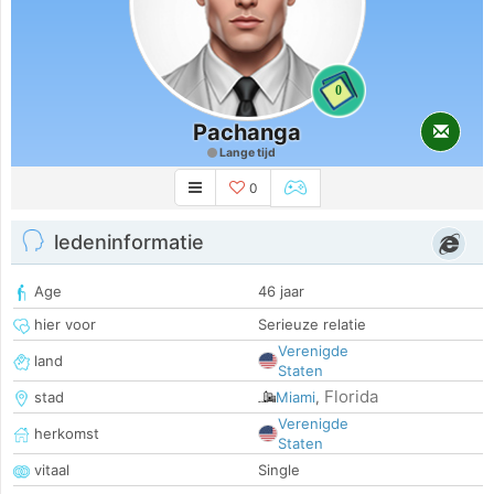
0
Pachanga
Lange tijd
0
ledeninformatie
Age
46 jaar
hier voor
Serieuze relatie
Verenigde
land
Staten
Florida
stad
Miami
,
Verenigde
herkomst
Staten
vitaal
Single