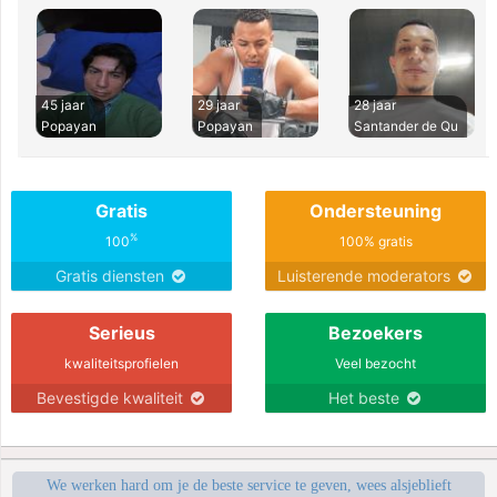
45 jaar
29 jaar
28 jaar
Popayan
Popayan
Santander de Qu
Gratis
Ondersteuning
%
100
100% gratis
Gratis diensten
Luisterende moderators
Serieus
Bezoekers
kwaliteitsprofielen
Veel bezocht
Bevestigde kwaliteit
Het beste
We werken hard om je de beste service te geven, wees alsjeblieft