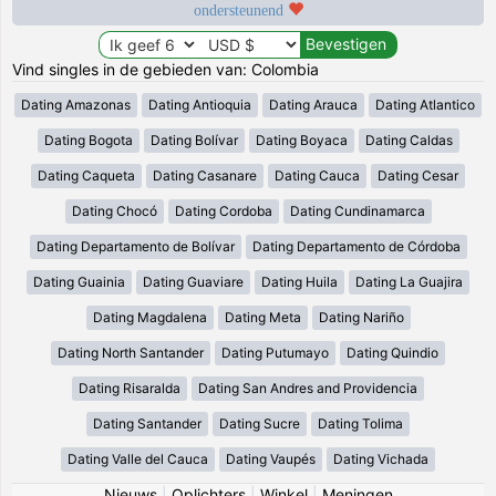
ondersteunend
Vind singles in de gebieden van: Colombia
Dating Amazonas
Dating Antioquia
Dating Arauca
Dating Atlantico
Dating Bogota
Dating Bolívar
Dating Boyaca
Dating Caldas
Dating Caqueta
Dating Casanare
Dating Cauca
Dating Cesar
Dating Chocó
Dating Cordoba
Dating Cundinamarca
Dating Departamento de Bolívar
Dating Departamento de Córdoba
Dating Guainia
Dating Guaviare
Dating Huila
Dating La Guajira
Dating Magdalena
Dating Meta
Dating Nariño
Dating North Santander
Dating Putumayo
Dating Quindio
Dating Risaralda
Dating San Andres and Providencia
Dating Santander
Dating Sucre
Dating Tolima
Dating Valle del Cauca
Dating Vaupés
Dating Vichada
Nieuws
|
Oplichters
|
Winkel
|
Meningen