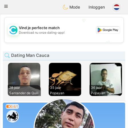
olombia
Citas
Toggle
Mode
Inloggen
navigation
💖
Vind je perfecte match
💖
Download nu onze dating-app!
💕
💕
Dating Man Cauca
28 jaar
35 jaar
36 jaar
Santander de Quili
Popayan
Popayan
0.6/1