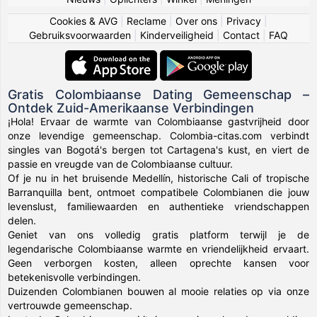
Cookies & AVG
|
Reclame
|
Over ons
|
Privacy
|
Gebruiksvoorwaarden
|
Kinderveiligheid
|
Contact
|
FAQ
Gratis Colombiaanse Dating Gemeenschap –
Ontdek Zuid-Amerikaanse Verbindingen
¡Hola! Ervaar de warmte van Colombiaanse gastvrijheid door
onze levendige gemeenschap. Colombia-citas.com verbindt
singles van Bogotá's bergen tot Cartagena's kust, en viert de
passie en vreugde van de Colombiaanse cultuur.
Of je nu in het bruisende Medellín, historische Cali of tropische
Barranquilla bent, ontmoet compatibele Colombianen die jouw
levenslust, familiewaarden en authentieke vriendschappen
delen.
Geniet van ons volledig gratis platform terwijl je de
legendarische Colombiaanse warmte en vriendelijkheid ervaart.
Geen verborgen kosten, alleen oprechte kansen voor
betekenisvolle verbindingen.
Duizenden Colombianen bouwen al mooie relaties op via onze
vertrouwde gemeenschap.