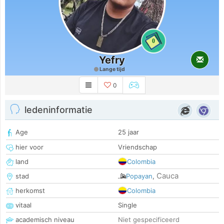
0
Yefry
Lange tijd
0
ledeninformatie
Age
25 jaar
hier voor
Vriendschap
land
Colombia
Cauca
stad
Popayan
,
herkomst
Colombia
vitaal
Single
academisch niveau
Niet gespecificeerd