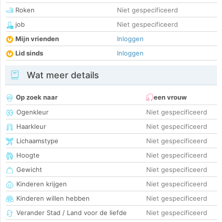
Roken
Niet gespecificeerd
job
Niet gespecificeerd
Mijn vrienden
Inloggen
Lid sinds
Inloggen
Wat meer details
Op zoek naar
een vrouw
Ogenkleur
Niet gespecificeerd
Haarkleur
Niet gespecificeerd
Lichaamstype
Niet gespecificeerd
Hoogte
Niet gespecificeerd
Gewicht
Niet gespecificeerd
Kinderen krijgen
Niet gespecificeerd
Kinderen willen hebben
Niet gespecificeerd
Verander Stad / Land voor de liefde
Niet gespecificeerd