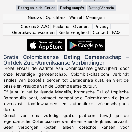
Dating Valle del Cauca
Dating Vaupés
Dating Vichada
Nieuws
|
Oplichters
|
Winkel
|
Meningen
Cookies & AVG
|
Reclame
|
Over ons
|
Privacy
|
Gebruiksvoorwaarden
|
Kinderveiligheid
|
Contact
|
FAQ
Gratis Colombiaanse Dating Gemeenschap –
Ontdek Zuid-Amerikaanse Verbindingen
¡Hola! Ervaar de warmte van Colombiaanse gastvrijheid door
onze levendige gemeenschap. Colombia-citas.com verbindt
singles van Bogotá's bergen tot Cartagena's kust, en viert de
passie en vreugde van de Colombiaanse cultuur.
Of je nu in het bruisende Medellín, historische Cali of tropische
Barranquilla bent, ontmoet compatibele Colombianen die jouw
levenslust, familiewaarden en authentieke vriendschappen
delen.
Geniet van ons volledig gratis platform terwijl je de
legendarische Colombiaanse warmte en vriendelijkheid ervaart.
Geen verborgen kosten, alleen oprechte kansen voor