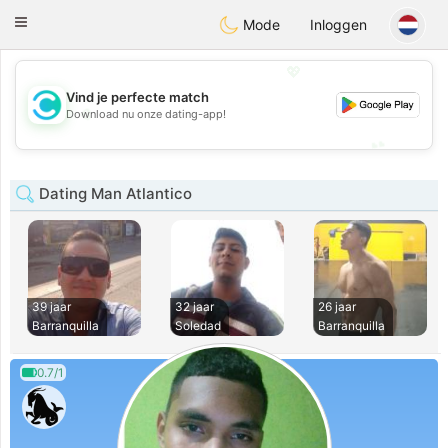
olombia
Citas
Toggle
Mode
Inloggen
navigation
💖
Vind je perfecte match
💖
Download nu onze dating-app!
💕
💕
Dating Man Atlantico
39 jaar
32 jaar
26 jaar
Barranquilla
Soledad
Barranquilla
0.7/1