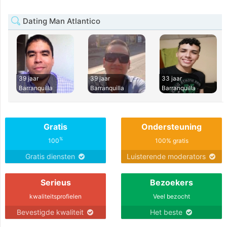
Dating Man Atlantico
39 jaar
39 jaar
33 jaar
Barranquilla
Barranquilla
Barranquilla
Gratis
Ondersteuning
%
100
100% gratis
Gratis diensten
Luisterende moderators
Serieus
Bezoekers
kwaliteitsprofielen
Veel bezocht
Bevestigde kwaliteit
Het beste