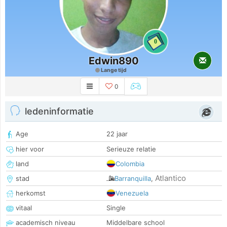
0
Edwin890
Lange tijd
0
ledeninformatie
Age
22 jaar
hier voor
Serieuze relatie
land
Colombia
Atlantico
stad
Barranquilla
,
herkomst
Venezuela
vitaal
Single
academisch niveau
Middelbare school