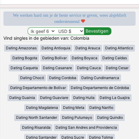
We werken hard om je de beste service te geven, wees alsjeblieft
ondersteunend
Vind singles in de gebieden van: Colombia
Dating Amazonas
Dating Antioquia
Dating Arauca
Dating Atlantico
Dating Bogota
Dating Bolívar
Dating Boyaca
Dating Caldas
Dating Caqueta
Dating Casanare
Dating Cauca
Dating Cesar
Dating Chocó
Dating Cordoba
Dating Cundinamarca
Dating Departamento de Bolívar
Dating Departamento de Córdoba
Dating Guainia
Dating Guaviare
Dating Huila
Dating La Guajira
Dating Magdalena
Dating Meta
Dating Nariño
Dating North Santander
Dating Putumayo
Dating Quindio
Dating Risaralda
Dating San Andres and Providencia
Dating Santander
Dating Sucre
Dating Tolima