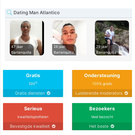
Dating Man Atlantico
47 jaar
28 jaar
29 jaar
Barranquilla
Barranquilla
Barranquilla
Gratis
Ondersteuning
%
100
100% gratis
Gratis diensten
Luisterende moderators
Serieus
Bezoekers
kwaliteitsprofielen
Veel bezocht
Bevestigde kwaliteit
Het beste