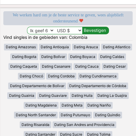
We werken hard om je de beste service te geven, wees alsjeblieft
ondersteunend
Vind singles in de gebieden van: Colombia
Dating Amazonas
Dating Antioquia
Dating Arauca
Dating Atlantico
Dating Bogota
Dating Bolívar
Dating Boyaca
Dating Caldas
Dating Caqueta
Dating Casanare
Dating Cauca
Dating Cesar
Dating Chocó
Dating Cordoba
Dating Cundinamarca
Dating Departamento de Bolívar
Dating Departamento de Córdoba
Dating Guainia
Dating Guaviare
Dating Huila
Dating La Guajira
Dating Magdalena
Dating Meta
Dating Nariño
Dating North Santander
Dating Putumayo
Dating Quindio
Dating Risaralda
Dating San Andres and Providencia
Dating Santander
Dating Sucre
Dating Tolima