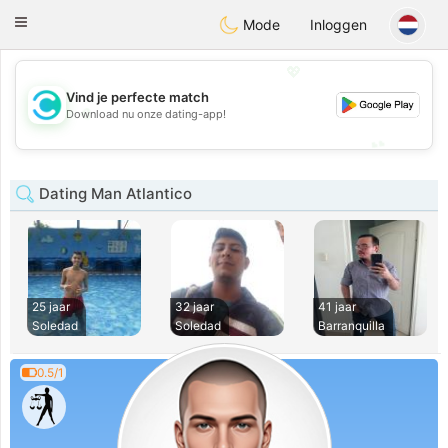
olombia
Citas
Toggle
Mode
Inloggen
navigation
💖
Vind je perfecte match
💖
Download nu onze dating-app!
💕
💕
Dating Man Atlantico
25 jaar
32 jaar
41 jaar
Soledad
Soledad
Barranquilla
0.5/1