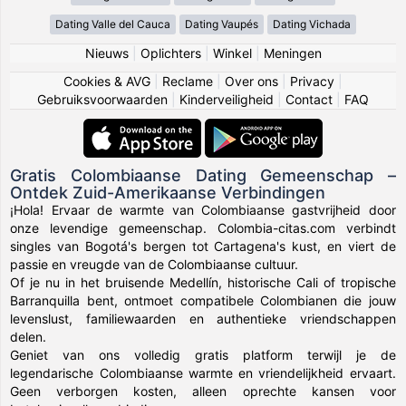
Dating Valle del Cauca
Dating Vaupés
Dating Vichada
Nieuws
|
Oplichters
|
Winkel
|
Meningen
Cookies & AVG
|
Reclame
|
Over ons
|
Privacy
|
Gebruiksvoorwaarden
|
Kinderveiligheid
|
Contact
|
FAQ
Gratis Colombiaanse Dating Gemeenschap –
Ontdek Zuid-Amerikaanse Verbindingen
¡Hola! Ervaar de warmte van Colombiaanse gastvrijheid door
onze levendige gemeenschap. Colombia-citas.com verbindt
singles van Bogotá's bergen tot Cartagena's kust, en viert de
passie en vreugde van de Colombiaanse cultuur.
Of je nu in het bruisende Medellín, historische Cali of tropische
Barranquilla bent, ontmoet compatibele Colombianen die jouw
levenslust, familiewaarden en authentieke vriendschappen
delen.
Geniet van ons volledig gratis platform terwijl je de
legendarische Colombiaanse warmte en vriendelijkheid ervaart.
Geen verborgen kosten, alleen oprechte kansen voor