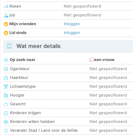
Roken
Niet gespecificeerd
job
Niet gespecificeerd
Mijn vrienden
Inloggen
Lid sinds
Inloggen
Wat meer details
Op zoek naar
een vrouw
Ogenkleur
Niet gespecificeerd
Haarkleur
Niet gespecificeerd
Lichaamstype
Niet gespecificeerd
Hoogte
Niet gespecificeerd
Gewicht
Niet gespecificeerd
Kinderen krijgen
Niet gespecificeerd
Kinderen willen hebben
Niet gespecificeerd
Verander Stad / Land voor de liefde
Niet gespecificeerd