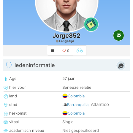
0
Jorge852
Lange tijd
0
ledeninformatie
Age
57 jaar
hier voor
Serieuze relatie
land
Colombia
Atlantico
stad
Barranquilla
,
herkomst
Colombia
vitaal
Single
academisch niveau
Niet gespecificeerd