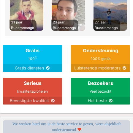
31 jaar
23 jaar
27 jaar
Bucaramanga
Bucaramanga
Bucaramanga
Gratis
Ondersteuning
%
100
100% gratis
Gratis diensten
Luisterende moderators
Serieus
Bezoekers
kwaliteitsprofielen
Veel bezocht
Bevestigde kwaliteit
Het beste
We werken hard om je de beste service te geven, wees alsjeblieft
ondersteunend