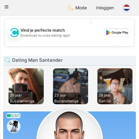
olombia
Citas
Toggle
Mode
Inloggen
navigation
💖
Vind je perfecte match
💖
Download nu onze dating-app!
💕
💕
Dating Man Santander
29 jaar
23 jaar
28 jaar
Bucaramanga
Bucaramanga
San Gil
0.6/1