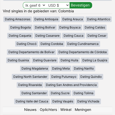
Vind singles in de gebieden van: Colombia
Dating Amazonas
Dating Antioquia
Dating Arauca
Dating Atlantico
Dating Bogota
Dating Bolívar
Dating Boyaca
Dating Caldas
Dating Caqueta
Dating Casanare
Dating Cauca
Dating Cesar
Dating Chocó
Dating Cordoba
Dating Cundinamarca
Dating Departamento de Bolívar
Dating Departamento de Córdoba
Dating Guainia
Dating Guaviare
Dating Huila
Dating La Guajira
Dating Magdalena
Dating Meta
Dating Nariño
Dating North Santander
Dating Putumayo
Dating Quindio
Dating Risaralda
Dating San Andres and Providencia
Dating Santander
Dating Sucre
Dating Tolima
Dating Valle del Cauca
Dating Vaupés
Dating Vichada
Nieuws
|
Oplichters
|
Winkel
|
Meningen