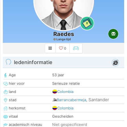
0
Raedes
Lange tijd
0
ledeninformatie
Age
53 jaar
hier voor
Serieuze relatie
land
Colombia
Santander
stad
Barrancabermeja
,
herkomst
Colombia
vitaal
Gescheiden
academisch niveau
Niet gespecificeerd