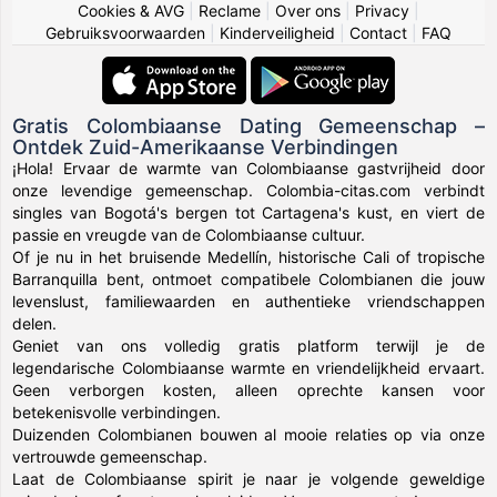
Cookies & AVG
|
Reclame
|
Over ons
|
Privacy
|
Gebruiksvoorwaarden
|
Kinderveiligheid
|
Contact
|
FAQ
Gratis Colombiaanse Dating Gemeenschap –
Ontdek Zuid-Amerikaanse Verbindingen
¡Hola! Ervaar de warmte van Colombiaanse gastvrijheid door
onze levendige gemeenschap. Colombia-citas.com verbindt
singles van Bogotá's bergen tot Cartagena's kust, en viert de
passie en vreugde van de Colombiaanse cultuur.
Of je nu in het bruisende Medellín, historische Cali of tropische
Barranquilla bent, ontmoet compatibele Colombianen die jouw
levenslust, familiewaarden en authentieke vriendschappen
delen.
Geniet van ons volledig gratis platform terwijl je de
legendarische Colombiaanse warmte en vriendelijkheid ervaart.
Geen verborgen kosten, alleen oprechte kansen voor
betekenisvolle verbindingen.
Duizenden Colombianen bouwen al mooie relaties op via onze
vertrouwde gemeenschap.
Laat de Colombiaanse spirit je naar je volgende geweldige