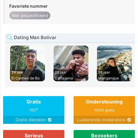
Favoriete nummer
Niet gespecificeerd
Dating Man Bolívar
24 jaar
28 jaar
26 jaar
El Carmen de Bo
Cartagena
Mangangue
Gratis
Ondersteuning
%
100
100% gratis
Gratis diensten
Luisterende moderators
Serieus
Bezoekers