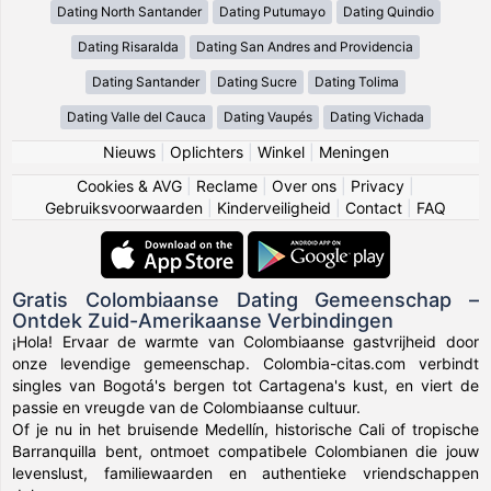
Dating North Santander
Dating Putumayo
Dating Quindio
Dating Risaralda
Dating San Andres and Providencia
Dating Santander
Dating Sucre
Dating Tolima
Dating Valle del Cauca
Dating Vaupés
Dating Vichada
Nieuws
|
Oplichters
|
Winkel
|
Meningen
Cookies & AVG
|
Reclame
|
Over ons
|
Privacy
|
Gebruiksvoorwaarden
|
Kinderveiligheid
|
Contact
|
FAQ
Gratis Colombiaanse Dating Gemeenschap –
Ontdek Zuid-Amerikaanse Verbindingen
¡Hola! Ervaar de warmte van Colombiaanse gastvrijheid door
onze levendige gemeenschap. Colombia-citas.com verbindt
singles van Bogotá's bergen tot Cartagena's kust, en viert de
passie en vreugde van de Colombiaanse cultuur.
Of je nu in het bruisende Medellín, historische Cali of tropische
Barranquilla bent, ontmoet compatibele Colombianen die jouw
levenslust, familiewaarden en authentieke vriendschappen