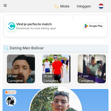
olombia
Citas
Toggle
Mode
Inloggen
navigation
💖
Vind je perfecte match
💖
Download nu onze dating-app!
💕
💕
Dating Man Bolívar
26 jaar
28 jaar
47 jaar
Cartagena
Cartagena
Cartagena
0.6/1