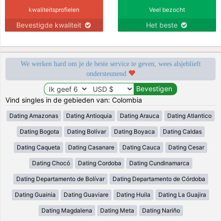
kwaliteitsprofielen
Veel bezocht
Bevestigde kwaliteit
Het beste
We werken hard om je de beste service te geven, wees alsjeblieft
ondersteunend
Vind singles in de gebieden van: Colombia
Dating Amazonas
Dating Antioquia
Dating Arauca
Dating Atlantico
Dating Bogota
Dating Bolívar
Dating Boyaca
Dating Caldas
Dating Caqueta
Dating Casanare
Dating Cauca
Dating Cesar
Dating Chocó
Dating Cordoba
Dating Cundinamarca
Dating Departamento de Bolívar
Dating Departamento de Córdoba
Dating Guainia
Dating Guaviare
Dating Huila
Dating La Guajira
Dating Magdalena
Dating Meta
Dating Nariño