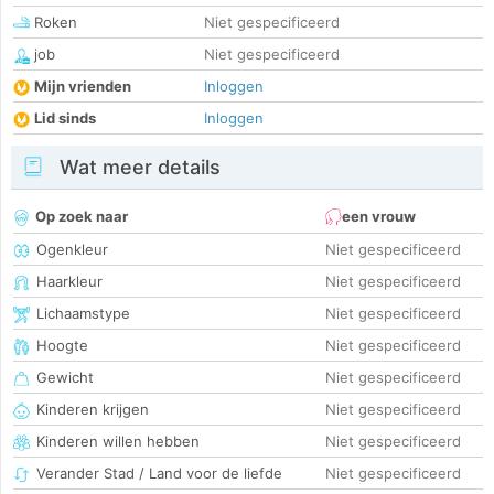
Roken
Niet gespecificeerd
job
Niet gespecificeerd
Mijn vrienden
Inloggen
Lid sinds
Inloggen
Wat meer details
Op zoek naar
een vrouw
Ogenkleur
Niet gespecificeerd
Haarkleur
Niet gespecificeerd
Lichaamstype
Niet gespecificeerd
Hoogte
Niet gespecificeerd
Gewicht
Niet gespecificeerd
Kinderen krijgen
Niet gespecificeerd
Kinderen willen hebben
Niet gespecificeerd
Verander Stad / Land voor de liefde
Niet gespecificeerd