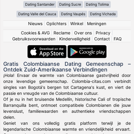
Dating Santander
Dating Sucre
Dating Tolima
Dating Valle del Cauca
Dating Vaupés
Dating Vichada
Nieuws
|
Oplichters
|
Winkel
|
Meningen
Cookies & AVG
|
Reclame
|
Over ons
|
Privacy
|
Gebruiksvoorwaarden
|
Kinderveiligheid
|
Contact
|
FAQ
Gratis Colombiaanse Dating Gemeenschap –
Ontdek Zuid-Amerikaanse Verbindingen
¡Hola! Ervaar de warmte van Colombiaanse gastvrijheid door
onze levendige gemeenschap. Colombia-citas.com verbindt
singles van Bogotá's bergen tot Cartagena's kust, en viert de
passie en vreugde van de Colombiaanse cultuur.
Of je nu in het bruisende Medellín, historische Cali of tropische
Barranquilla bent, ontmoet compatibele Colombianen die jouw
levenslust, familiewaarden en authentieke vriendschappen
delen.
Geniet van ons volledig gratis platform terwijl je de
legendarische Colombiaanse warmte en vriendelijkheid ervaart.