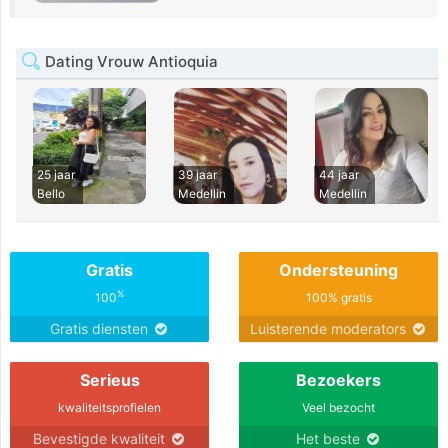
Dating Vrouw Antioquia
25 jaar
39 jaar
44 jaar
Bello
Medellin
Medellin
Gratis
Ondersteuning
%
100
100% gratis
Gratis diensten
Luisterende moderators
Serieus
Bezoekers
kwaliteitsprofielen
Veel bezocht
Bevestigde kwaliteit
Het beste