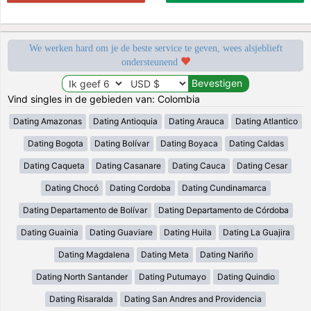
We werken hard om je de beste service te geven, wees alsjeblieft
ondersteunend
Vind singles in de gebieden van: Colombia
Dating Amazonas
Dating Antioquia
Dating Arauca
Dating Atlantico
Dating Bogota
Dating Bolívar
Dating Boyaca
Dating Caldas
Dating Caqueta
Dating Casanare
Dating Cauca
Dating Cesar
Dating Chocó
Dating Cordoba
Dating Cundinamarca
Dating Departamento de Bolívar
Dating Departamento de Córdoba
Dating Guainia
Dating Guaviare
Dating Huila
Dating La Guajira
Dating Magdalena
Dating Meta
Dating Nariño
Dating North Santander
Dating Putumayo
Dating Quindio
Dating Risaralda
Dating San Andres and Providencia