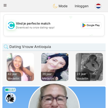
olombia
Citas
Toggle
Mode
Inloggen
navigation
💖
Vind je perfecte match
💖
Download nu onze dating-app!
💕
💕
Dating Vrouw Antioquia
42 jaar
36 jaar
23 jaar
Medellin
Medellin
Medellin
0.8/1