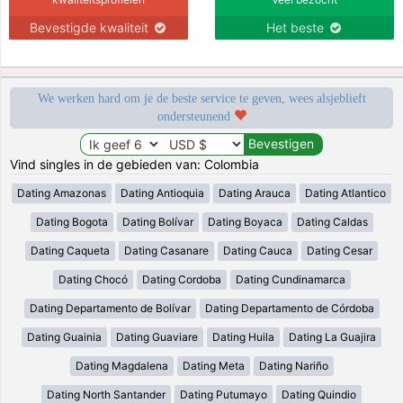
Bevestigde kwaliteit
Het beste
We werken hard om je de beste service te geven, wees alsjeblieft
ondersteunend
Vind singles in de gebieden van: Colombia
Dating Amazonas
Dating Antioquia
Dating Arauca
Dating Atlantico
Dating Bogota
Dating Bolívar
Dating Boyaca
Dating Caldas
Dating Caqueta
Dating Casanare
Dating Cauca
Dating Cesar
Dating Chocó
Dating Cordoba
Dating Cundinamarca
Dating Departamento de Bolívar
Dating Departamento de Córdoba
Dating Guainia
Dating Guaviare
Dating Huila
Dating La Guajira
Dating Magdalena
Dating Meta
Dating Nariño
Dating North Santander
Dating Putumayo
Dating Quindio