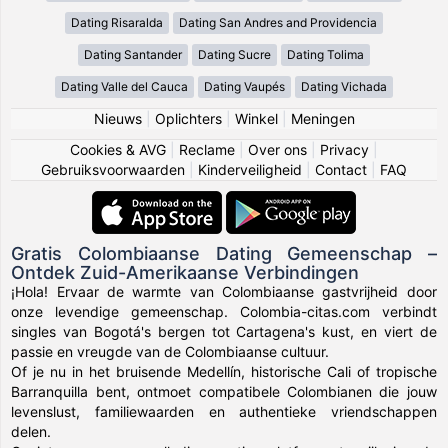
Dating Risaralda
Dating San Andres and Providencia
Dating Santander
Dating Sucre
Dating Tolima
Dating Valle del Cauca
Dating Vaupés
Dating Vichada
Nieuws
|
Oplichters
|
Winkel
|
Meningen
Cookies & AVG
|
Reclame
|
Over ons
|
Privacy
|
Gebruiksvoorwaarden
|
Kinderveiligheid
|
Contact
|
FAQ
Gratis Colombiaanse Dating Gemeenschap –
Ontdek Zuid-Amerikaanse Verbindingen
¡Hola! Ervaar de warmte van Colombiaanse gastvrijheid door
onze levendige gemeenschap. Colombia-citas.com verbindt
singles van Bogotá's bergen tot Cartagena's kust, en viert de
passie en vreugde van de Colombiaanse cultuur.
Of je nu in het bruisende Medellín, historische Cali of tropische
Barranquilla bent, ontmoet compatibele Colombianen die jouw
levenslust, familiewaarden en authentieke vriendschappen
delen.