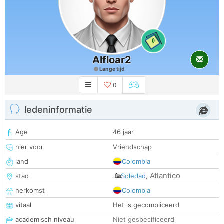
0
Alfloar2
Lange tijd
0
ledeninformatie
Age
46 jaar
hier voor
Vriendschap
land
Colombia
Atlantico
stad
Soledad
,
herkomst
Colombia
vitaal
Het is gecompliceerd
academisch niveau
Niet gespecificeerd