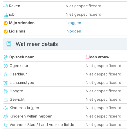
Roken
Niet gespecificeerd
job
Niet gespecificeerd
Mijn vrienden
Inloggen
Lid sinds
Inloggen
Wat meer details
Op zoek naar
een vrouw
Ogenkleur
Niet gespecificeerd
Haarkleur
Niet gespecificeerd
Lichaamstype
Niet gespecificeerd
Hoogte
Niet gespecificeerd
Gewicht
Niet gespecificeerd
Kinderen krijgen
Niet gespecificeerd
Kinderen willen hebben
Niet gespecificeerd
Verander Stad / Land voor de liefde
Niet gespecificeerd