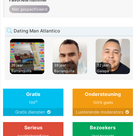
Niet gespecificeerd
Dating Man Atlantico
26 jaar
36 jaar
32 jaar
Barranquilla
Barranquilla
Galapa
Gratis
Ondersteuning
%
100
100% gratis
Gratis diensten
Luisterende moderators
Serieus
Bezoekers
kwaliteitsprofielen
Veel bezocht