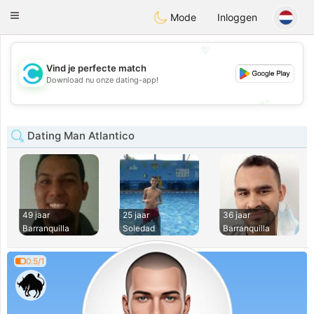
olombia
Citas
Toggle
Mode
Inloggen
navigation
💖
Vind je perfecte match
💖
Download nu onze dating-app!
💕
💕
Dating Man Atlantico
49 jaar
25 jaar
36 jaar
Barranquilla
Soledad
Barranquilla
0.5/1