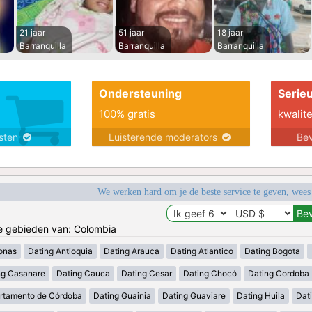
21 jaar
51 jaar
18 jaar
Barranquilla
Barranquilla
Barranquilla
Ondersteuning
Serie
100% gratis
kwalite
nsten
Luisterende moderators
Bev
We werken hard om je de beste service te geven, wees
de gebieden van: Colombia
onas
Dating Antioquia
Dating Arauca
Dating Atlantico
Dating Bogota
ng Casanare
Dating Cauca
Dating Cesar
Dating Chocó
Dating Cordoba
rtamento de Córdoba
Dating Guainia
Dating Guaviare
Dating Huila
Dati