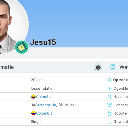
Jesu15
0
rmatie
Wat
20 jaar
Op zoek
losse relatie
Ogenkle
Colombia
Haarkle
Atlantico
Barranquilla
,
Lichaam
Colombia
Hoogte
Single
Gewich