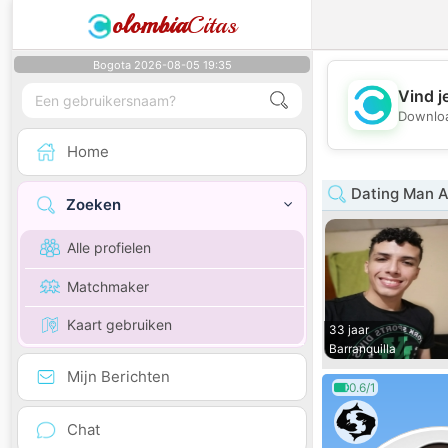
olombia
Citas
Bogota 2026-08-05 19:35
Vind j
Downloa
Home
Dating Man A
Zoeken
Alle profielen
Matchmaker
Kaart gebruiken
33 jaar
Barranquilla
Mijn Berichten
0.6/1
Chat