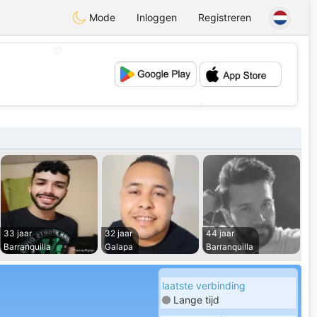
Mode
Inloggen
Registreren
💖
💕
33 jaar
32 jaar
44 jaar
Barranquilla
Galapa
Barranquilla
laatste verbinding
Lange tijd