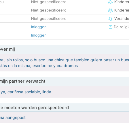
au
Niet gespecificeerd
Kinderen
Niet gespecificeerd
Kindere
Niet gespecificeerd
Verander
Inloggen
De religi
Inloggen
over mij
l, sin rollos, solo busco una chica que también quiera pasar un buen
estás en la misma, escríbeme y cuadramos
mijn partner verwacht
ya, cariñosa sociable, linda
 die moeten worden gerespecteerd
eria aangepast