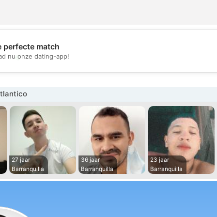
e perfecte match
💖
d nu onze dating-app!
💕
tlantico
27 jaar
36 jaar
23 jaar
Barranquilla
Barranquilla
Barranquilla