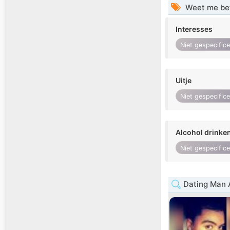
Weet me be
Interesses
Niet gespecific
Uitje
Niet gespecific
Alcohol drinke
Niet gespecific
Dating Man A