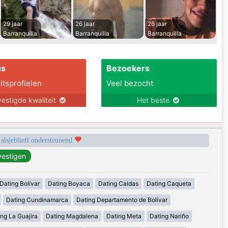
29 jaar
26 jaar
26 jaar
Barranquilla
Barranquilla
Barranquilla
us
Bezoekers
itsprofielen
Veel bezocht
estigde kwaliteit
Het beste
 alsjeblieft ondersteunend
Dating Bolívar
Dating Boyaca
Dating Caldas
Dating Caqueta
Dating Cundinamarca
Dating Departamento de Bolívar
ng La Guajira
Dating Magdalena
Dating Meta
Dating Nariño