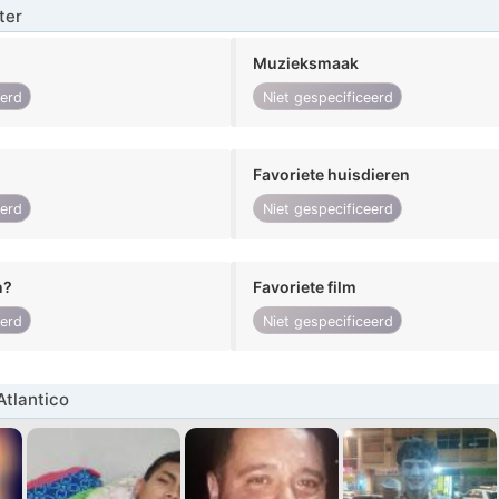
ter
Muzieksmaak
eerd
Niet gespecificeerd
Favoriete huisdieren
eerd
Niet gespecificeerd
n?
Favoriete film
eerd
Niet gespecificeerd
tlantico