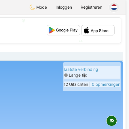
Mode
Inloggen
Registreren
💖
💕
laatste verbinding
Lange tijd
12 Uitzichten |
0 opmerkingen