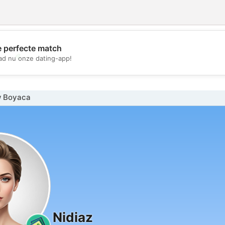
e perfecte match
💖
d nu onze dating-app!
💕
w Boyaca
Nidiaz