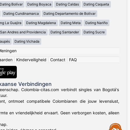
Dating Bolívar
Dating Boyaca
Dating Caldas
Dating Caqueta
Dating Cundinamarca
Dating Departamento de Bolívar
ng La Guajira
Dating Magdalena
Dating Meta
Dating Nariño
 San Andres and Providencia
Dating Santander
Dating Sucre
Vaupés
Dating Vichada
Meningen
aarden
|
Kinderveiligheid
|
Contact
|
FAQ
kaanse Verbindingen
eenschap. Colombia-citas.com verbindt singles van Bogotá's
uur.
 bent, ontmoet compatibele Colombianen die jouw levenslust,
rmte en vriendelijkheid ervaart. Geen verborgen kosten, alleen
hap.
Assistance