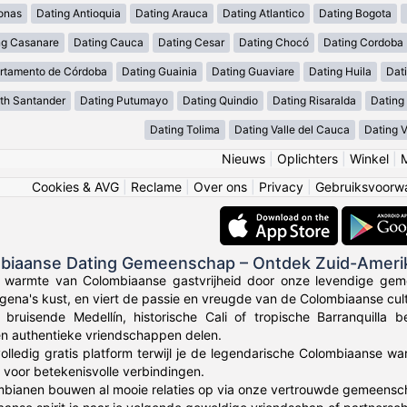
onas
Dating Antioquia
Dating Arauca
Dating Atlantico
Dating Bogota
ng Casanare
Dating Cauca
Dating Cesar
Dating Chocó
Dating Cordoba
rtamento de Córdoba
Dating Guainia
Dating Guaviare
Dating Huila
Dati
th Santander
Dating Putumayo
Dating Quindio
Dating Risaralda
Dating
Dating Tolima
Dating Valle del Cauca
Dating 
Nieuws
|
Oplichters
|
Winkel
|
Cookies & AVG
|
Reclame
|
Over ons
|
Privacy
|
Gebruiksvoorw
mbiaanse Dating Gemeenschap – Ontdek Zuid-Ameri
e warmte van Colombiaanse gastvrijheid door onze levendige gem
gena's kust, en viert de passie en vreugde van de Colombiaanse cult
 bruisende Medellín, historische Cali of tropische Barranquilla
en authentieke vriendschappen delen.
olledig gratis platform terwijl je de legendarische Colombiaanse wa
voor betekenisvolle verbindingen.
bianen bouwen al mooie relaties op via onze vertrouwde gemeensc