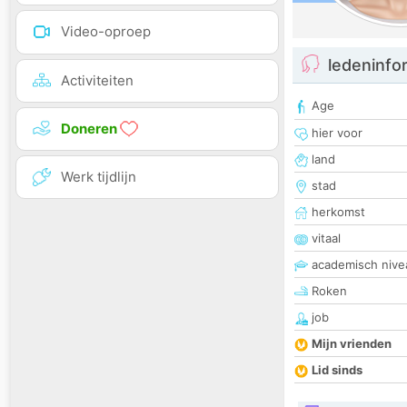
Video-oproep
ledeninfo
Activiteiten
Age
Doneren
hier voor
land
Werk tijdlijn
stad
herkomst
vitaal
academisch nive
Roken
job
Mijn vrienden
Lid sinds