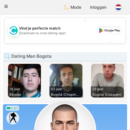
olombia
Citas
Toggle
Mode
Inloggen
navigation
💖
Vind je perfecte match
💖
Download nu onze dating-app!
💕
💕
Dating Man Bogota
18 jaar
53 jaar
29 jaar
Bogota
Bogotá (Chapinero)
Bogotá (Usaquen)
0.9/1