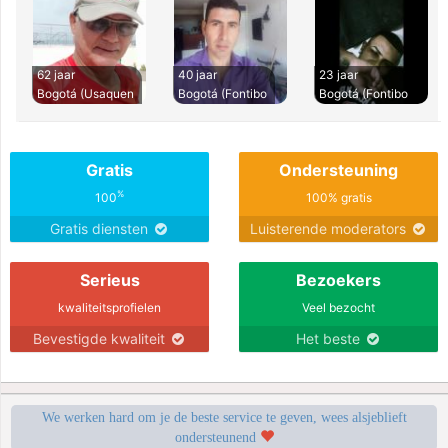
62 jaar
40 jaar
23 jaar
Bogotá (Usaquen
Bogotá (Fontibo
Bogotá (Fontibo
Gratis
Ondersteuning
%
100
100% gratis
Gratis diensten
Luisterende moderators
Serieus
Bezoekers
kwaliteitsprofielen
Veel bezocht
Bevestigde kwaliteit
Het beste
We werken hard om je de beste service te geven, wees alsjeblieft
ondersteunend