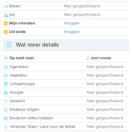
Roken
Niet gespecificeerd
job
Niet gespecificeerd
Mijn vrienden
Inloggen
Lid sinds
Inloggen
Wat meer details
Op zoek naar
een vrouw
Ogenkleur
Niet gespecificeerd
Haarkleur
Niet gespecificeerd
Lichaamstype
Niet gespecificeerd
Hoogte
Niet gespecificeerd
Gewicht
Niet gespecificeerd
Kinderen krijgen
Niet gespecificeerd
Kinderen willen hebben
Niet gespecificeerd
Verander Stad / Land voor de liefde
Niet gespecificeerd