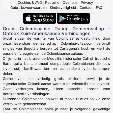
Cookies & AVG
|
Reclame
|
Over ons
|
Privacy
|
Gebruiksvoorwaarden
|
Kinderveiligheid
|
Contact
|
FAQ
Gratis Colombiaanse Dating Gemeenschap –
Ontdek Zuid-Amerikaanse Verbindingen
¡Hola! Ervaar de warmte van Colombiaanse gastvrijheid door
onze levendige gemeenschap. Colombia-citas.com verbindt
singles van Bogotá's bergen tot Cartagena's kust, en viert de
passie en vreugde van de Colombiaanse cultuur.
Of je nu in het bruisende Medellín, historische Cali of tropische
Barranquilla bent, ontmoet compatibele Colombianen die jouw
levenslust, familiewaarden en authentieke vriendschappen
delen.
Geniet van ons volledig gratis platform terwijl je de
legendarische Colombiaanse warmte en vriendelijkheid ervaart.
Geen verborgen kosten, alleen oprechte kansen voor
betekenisvolle verbindingen.
Duizenden Colombianen bouwen al mooie relaties op via onze
vertrouwde gemeenschap.
Laat de Colombiaanse spirit je naar je volgende geweldige