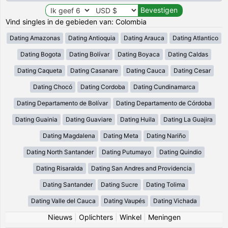
Vind singles in de gebieden van: Colombia
Dating Amazonas
Dating Antioquia
Dating Arauca
Dating Atlantico
Dating Bogota
Dating Bolívar
Dating Boyaca
Dating Caldas
Dating Caqueta
Dating Casanare
Dating Cauca
Dating Cesar
Dating Chocó
Dating Cordoba
Dating Cundinamarca
Dating Departamento de Bolívar
Dating Departamento de Córdoba
Dating Guainia
Dating Guaviare
Dating Huila
Dating La Guajira
Dating Magdalena
Dating Meta
Dating Nariño
Dating North Santander
Dating Putumayo
Dating Quindio
Dating Risaralda
Dating San Andres and Providencia
Dating Santander
Dating Sucre
Dating Tolima
Dating Valle del Cauca
Dating Vaupés
Dating Vichada
Nieuws
|
Oplichters
|
Winkel
|
Meningen