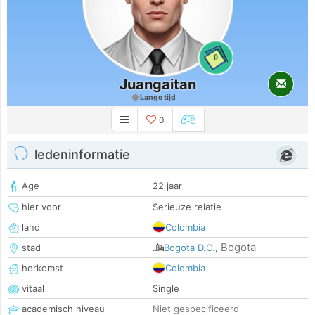
0
Juangaitan
Lange tijd
0
ledeninformatie
Age
22 jaar
hier voor
Serieuze relatie
land
Colombia
Bogota
stad
Bogota D.C.
,
herkomst
Colombia
vitaal
Single
academisch niveau
Niet gespecificeerd