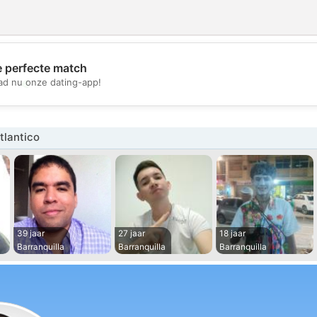
e perfecte match
💖
d nu onze dating-app!
💕
tlantico
39 jaar
27 jaar
18 jaar
Barranquilla
Barranquilla
Barranquilla