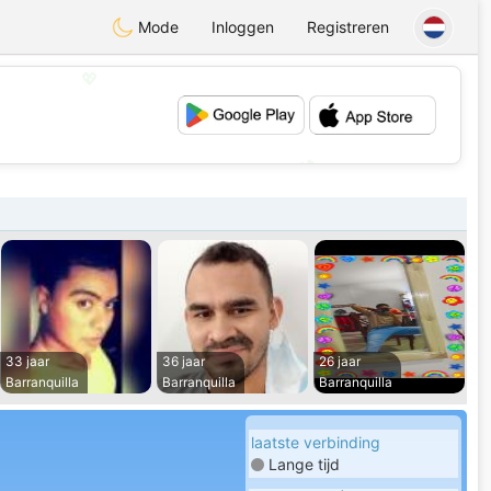
Mode
Inloggen
Registreren
💖
💕
33 jaar
36 jaar
26 jaar
Barranquilla
Barranquilla
Barranquilla
laatste verbinding
Lange tijd