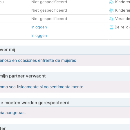
au
Niet gespecificeerd
Kinderen
Niet gespecificeerd
Kindere
Niet gespecificeerd
Verander
Inloggen
De religi
Inloggen
over mij
enoso en ocasiones enfrente de mujeres
mijn partner verwacht
omo sea físicamente si no sentimentalmente
 die moeten worden gerespecteerd
eria aangepast
ter