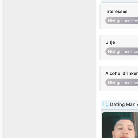
Interesses
Niet gespecific
Uitje
Niet gespecific
Alcohol drinke
Niet gespecific
Dating Man A