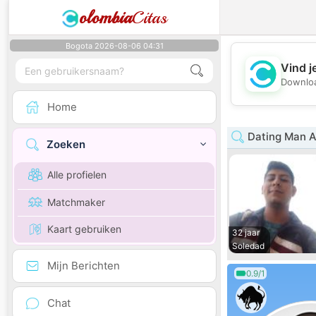
olombia
Citas
Bogota 2026-08-06 04:31
Vind j
Downloa
Home
Dating Man A
Zoeken
Alle profielen
Matchmaker
Kaart gebruiken
32 jaar
Soledad
Mijn Berichten
0.9/1
Chat