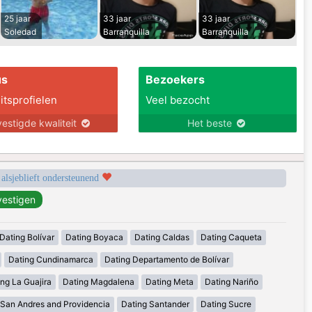
25 jaar
33 jaar
33 jaar
Soledad
Barranquilla
Barranquilla
us
Bezoekers
itsprofielen
Veel bezocht
estigde kwaliteit
Het beste
 alsjeblieft ondersteunend
Dating Bolívar
Dating Boyaca
Dating Caldas
Dating Caqueta
Dating Cundinamarca
Dating Departamento de Bolívar
ng La Guajira
Dating Magdalena
Dating Meta
Dating Nariño
 San Andres and Providencia
Dating Santander
Dating Sucre