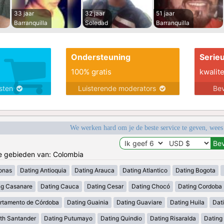
33 jaar
32 jaar
51 jaar
Barranquilla
Soledad
Barranquilla
Ondersteuning
Serie
100% gratis
kwalite
nsten
Luisterende moderators
Bev
We werken hard om je de beste service te geven, wees
de gebieden van: Colombia
onas
Dating Antioquia
Dating Arauca
Dating Atlantico
Dating Bogota
ng Casanare
Dating Cauca
Dating Cesar
Dating Chocó
Dating Cordoba
rtamento de Córdoba
Dating Guainia
Dating Guaviare
Dating Huila
Dati
th Santander
Dating Putumayo
Dating Quindio
Dating Risaralda
Dating