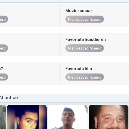
Muzieksmaak
eerd
Niet gespecificeerd
Favoriete huisdieren
eerd
Niet gespecificeerd
n?
Favoriete film
eerd
Niet gespecificeerd
tlantico