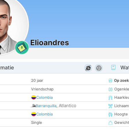
Elioandres
0
rmatie
Wat
20 jaar
Op zoek
Vriendschap
Ogenkle
Colombia
Haarkle
Atlantico
Barranquilla
,
Lichaam
Colombia
Hoogte
Single
Gewich