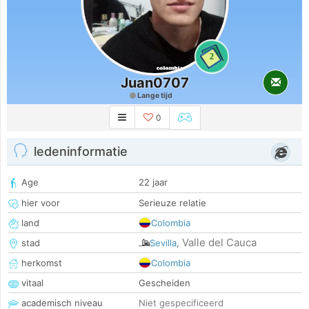
2
Juan0707
Lange tijd
0
ledeninformatie
Age
22 jaar
hier voor
Serieuze relatie
land
Colombia
Valle del Cauca
stad
Sevilla
,
herkomst
Colombia
vitaal
Gescheiden
academisch niveau
Niet gespecificeerd