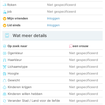
Roken
Niet gespecificeerd
job
Niet gespecificeerd
Mijn vrienden
Inloggen
Lid sinds
Inloggen
Wat meer details
Op zoek naar
een vrouw
Ogenkleur
Niet gespecificeerd
Haarkleur
Niet gespecificeerd
Lichaamstype
Niet gespecificeerd
Hoogte
Niet gespecificeerd
Gewicht
Niet gespecificeerd
Kinderen krijgen
Niet gespecificeerd
Kinderen willen hebben
Niet gespecificeerd
Verander Stad / Land voor de liefde
Niet gespecificeerd