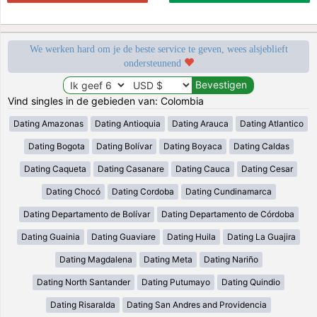
We werken hard om je de beste service te geven, wees alsjeblieft
ondersteunend
Vind singles in de gebieden van: Colombia
Dating Amazonas
Dating Antioquia
Dating Arauca
Dating Atlantico
Dating Bogota
Dating Bolívar
Dating Boyaca
Dating Caldas
Dating Caqueta
Dating Casanare
Dating Cauca
Dating Cesar
Dating Chocó
Dating Cordoba
Dating Cundinamarca
Dating Departamento de Bolívar
Dating Departamento de Córdoba
Dating Guainia
Dating Guaviare
Dating Huila
Dating La Guajira
Dating Magdalena
Dating Meta
Dating Nariño
Dating North Santander
Dating Putumayo
Dating Quindio
Dating Risaralda
Dating San Andres and Providencia