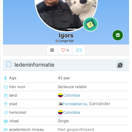
1
Igors
Lange tijd
0
ledeninformatie
Age
43 jaar
hier voor
Serieuze relatie
land
Colombia
Santander
stad
Floridablanca
,
herkomst
Colombia
vitaal
Single
academisch niveau
Niet gespecificeerd