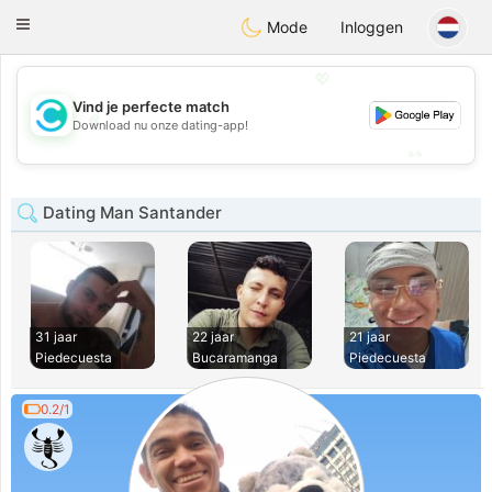
olombia
Citas
Toggle
Mode
Inloggen
navigation
💖
Vind je perfecte match
💖
Download nu onze dating-app!
💕
💕
Dating Man Santander
31 jaar
22 jaar
21 jaar
Piedecuesta
Bucaramanga
Piedecuesta
0.2/1