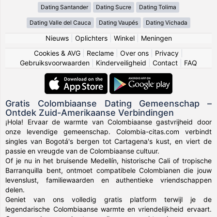
Dating Santander
Dating Sucre
Dating Tolima
Dating Valle del Cauca
Dating Vaupés
Dating Vichada
Nieuws
|
Oplichters
|
Winkel
|
Meningen
Cookies & AVG
|
Reclame
|
Over ons
|
Privacy
|
Gebruiksvoorwaarden
|
Kinderveiligheid
|
Contact
|
FAQ
Gratis Colombiaanse Dating Gemeenschap –
Ontdek Zuid-Amerikaanse Verbindingen
¡Hola! Ervaar de warmte van Colombiaanse gastvrijheid door
onze levendige gemeenschap. Colombia-citas.com verbindt
singles van Bogotá's bergen tot Cartagena's kust, en viert de
passie en vreugde van de Colombiaanse cultuur.
Of je nu in het bruisende Medellín, historische Cali of tropische
Barranquilla bent, ontmoet compatibele Colombianen die jouw
levenslust, familiewaarden en authentieke vriendschappen
delen.
Geniet van ons volledig gratis platform terwijl je de
legendarische Colombiaanse warmte en vriendelijkheid ervaart.