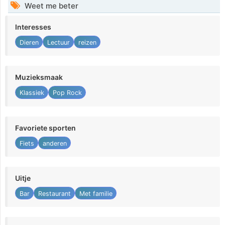
Weet me beter
Interesses
Dieren
Lectuur
reizen
Muzieksmaak
Klassiek
Pop Rock
Favoriete sporten
Fiets
anderen
Uitje
Bar
Restaurant
Met familie