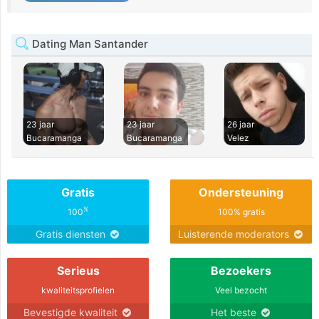
Dating Man Santander
23 jaar
23 jaar
26 jaar
Bucaramanga
Bucaramanga
Velez
Gratis
Ondersteuning
%
100
100% gratis
Gratis diensten
Luisterende moderators
Serieus
Bezoekers
kwaliteitsprofielen
Veel bezocht
Bevestigde kwaliteit
Het beste