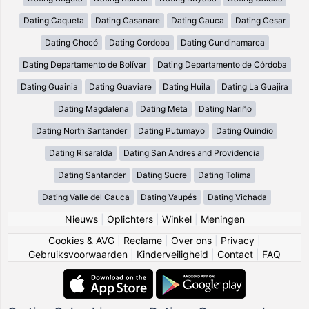
Dating Caqueta
Dating Casanare
Dating Cauca
Dating Cesar
Dating Chocó
Dating Cordoba
Dating Cundinamarca
Dating Departamento de Bolívar
Dating Departamento de Córdoba
Dating Guainia
Dating Guaviare
Dating Huila
Dating La Guajira
Dating Magdalena
Dating Meta
Dating Nariño
Dating North Santander
Dating Putumayo
Dating Quindio
Dating Risaralda
Dating San Andres and Providencia
Dating Santander
Dating Sucre
Dating Tolima
Dating Valle del Cauca
Dating Vaupés
Dating Vichada
Nieuws
|
Oplichters
|
Winkel
|
Meningen
Cookies & AVG
|
Reclame
|
Over ons
|
Privacy
|
Gebruiksvoorwaarden
|
Kinderveiligheid
|
Contact
|
FAQ