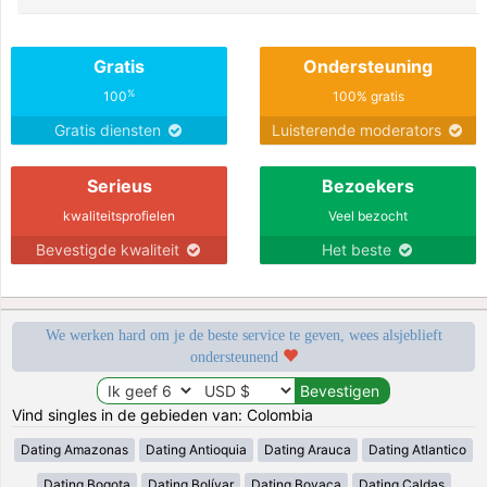
Gratis
Ondersteuning
%
100
100% gratis
Gratis diensten
Luisterende moderators
Serieus
Bezoekers
kwaliteitsprofielen
Veel bezocht
Bevestigde kwaliteit
Het beste
We werken hard om je de beste service te geven, wees alsjeblieft
ondersteunend
Vind singles in de gebieden van: Colombia
Dating Amazonas
Dating Antioquia
Dating Arauca
Dating Atlantico
Dating Bogota
Dating Bolívar
Dating Boyaca
Dating Caldas