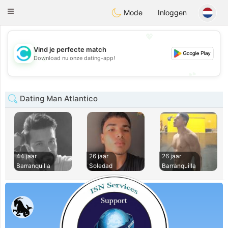
olombia
Citas
Toggle
Mode
Inloggen
navigation
💖
Vind je perfecte match
💖
Download nu onze dating-app!
💕
💕
Dating Man Atlantico
44 jaar
26 jaar
26 jaar
Barranquilla
Soledad
Barranquilla