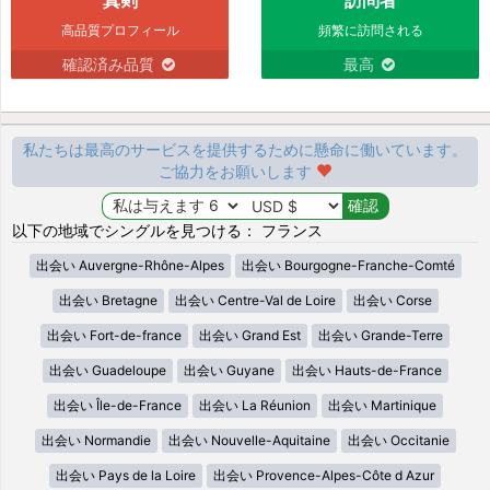
高品質プロフィール
頻繁に訪問される
確認済み品質
最高
私たちは最高のサービスを提供するために懸命に働いています。
ご協力をお願いします
以下の地域でシングルを見つける： フランス
出会い Auvergne-Rhône-Alpes
出会い Bourgogne-Franche-Comté
出会い Bretagne
出会い Centre-Val de Loire
出会い Corse
出会い Fort-de-france
出会い Grand Est
出会い Grande-Terre
出会い Guadeloupe
出会い Guyane
出会い Hauts-de-France
出会い Île-de-France
出会い La Réunion
出会い Martinique
出会い Normandie
出会い Nouvelle-Aquitaine
出会い Occitanie
出会い Pays de la Loire
出会い Provence-Alpes-Côte d Azur