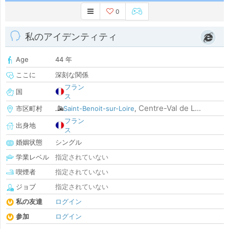
0
私のアイデンティティ
Age
44 年
ここに
深刻な関係
フラン
国
ス
Centre-Val de L...
市区町村
Saint-Benoit-sur-Loire
,
フラン
出身地
ス
婚姻状態
シングル
学業レベル
指定されていない
喫煙者
指定されていない
ジョブ
指定されていない
私の友達
ログイン
参加
ログイン