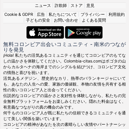
ニュース
|
詐欺師
|
ストア
|
意見
Cookie & GDPR
|
広告
|
私たちについて
|
プライバシー
|
利用規約
|
子どもの安全
|
お問い合わせ
|
よくある質問
無料コロンビア出会いコミュニティ - 南米のつなが
りを発見
¡Hola! 私たちの活気あるコミュニティを通じてコロンビアのもてな
しの温かさを体験してください。Colombia-citas.comはボゴタの山
からカルタヘナの海岸までのシングルを結びつけ、コロンビア文化
の情熱と喜びを祝います。
活気あるメデジン、歴史的なカリ、熱帯のバランキージャにいて
も、あなたの人生への愛、家族の価値観、本物の友情を共有する相
性の良いコロンビア人と出会ってください。
伝説的なコロンビアの温かさと友好性を体験しながら、私たちの完
全無料プラットフォームをお楽しみください。隠れた料金はなく、
有意義なつながりの真の機会のみです。
何千ものコロンビア人が既に私たちの信頼できるコミュニティを通
じて美しい関係を築いています。
コロンビアの精神があなたを次の素晴らしい友情やパートナーシッ