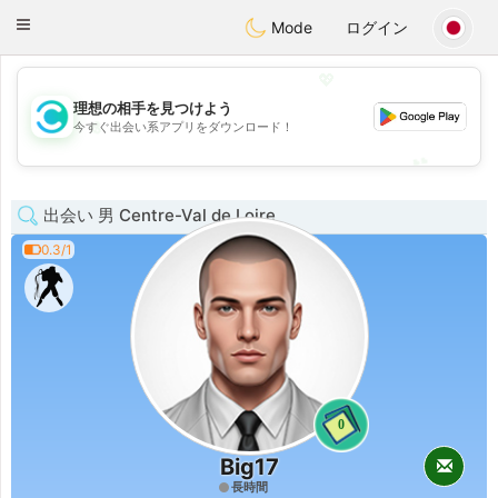
olombia
Citas
Toggle
Mode
ログイン
navigation
💖
理想の相手を見つけよう
💖
今すぐ出会い系アプリをダウンロード！
💕
💕
出会い 男 Centre-Val de Loire
0.3/1
0
Big17
長時間