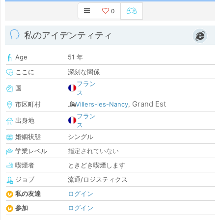
0
私のアイデンティティ
Age
51 年
ここに
深刻な関係
フラン
国
ス
Grand Est
市区町村
Villers-les-Nancy
,
フラン
出身地
ス
婚姻状態
シングル
学業レベル
指定されていない
喫煙者
ときどき喫煙します
ジョブ
流通/ロジスティクス
私の友達
ログイン
参加
ログイン