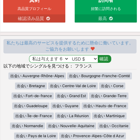
高品質プロフィール
頻繁に訪問される
確認済み品質
最高
私たちは最高のサービスを提供するために懸命に働いています。
ご協力をお願いします
以下の地域でシングルを見つける： フランス
出会い Auvergne-Rhône-Alpes
出会い Bourgogne-Franche-Comté
出会い Bretagne
出会い Centre-Val de Loire
出会い Corse
出会い Fort-de-france
出会い Grand Est
出会い Grande-Terre
出会い Guadeloupe
出会い Guyane
出会い Hauts-de-France
出会い Île-de-France
出会い La Réunion
出会い Martinique
出会い Normandie
出会い Nouvelle-Aquitaine
出会い Occitanie
出会い Pays de la Loire
出会い Provence-Alpes-Côte d Azur