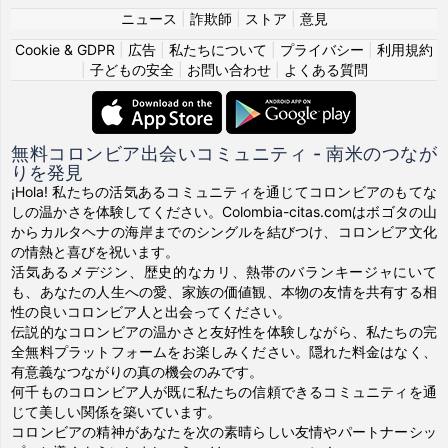
ニュース
|
詐欺師
|
ストア
|
意見
Cookie & GDPR
|
広告
|
私たちについて
|
プライバシー
|
利用規約
|
子どもの安全
|
お問い合わせ
|
よくある質問
無料コロンビア出会いコミュニティ - 南米のつなが
りを発見
¡Hola! 私たちの活気あるコミュニティを通じてコロンビアのもてな
しの温かさを体験してください。Colombia-citas.comはボゴタの山
からカルタヘナの海岸までのシングルを結びつけ、コロンビア文化
の情熱と喜びを祝います。
活気あるメデジン、歴史的なカリ、熱帯のバランキージャにいて
も、あなたの人生への愛、家族の価値観、本物の友情を共有する相
性の良いコロンビア人と出会ってください。
伝説的なコロンビアの温かさと友好性を体験しながら、私たちの完
全無料プラットフォームをお楽しみください。隠れた料金はなく、
有意義なつながりの真の機会のみです。
何千ものコロンビア人が既に私たちの信頼できるコミュニティを通
じて美しい関係を築いています。
コロンビアの精神があなたを次の素晴らしい友情やパートナーシッ