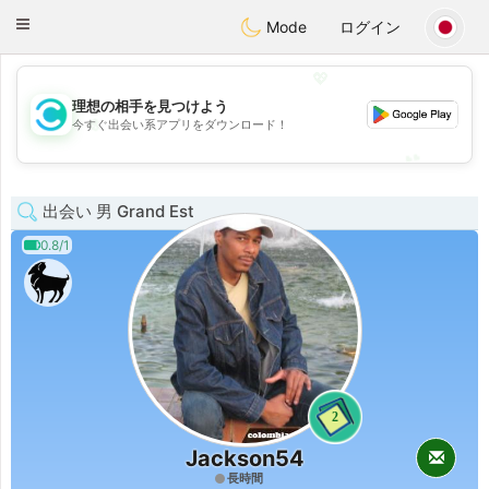
olombia
Citas
Toggle
Mode
ログイン
navigation
💖
理想の相手を見つけよう
💖
今すぐ出会い系アプリをダウンロード！
💕
💕
出会い 男 Grand Est
0.8/1
2
Jackson54
長時間