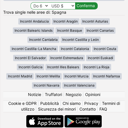
Trova single nelle aree di: Spagna
Incontri Andalucia
Incontri Aragón
Incontri Asturias
Incontri Balearic Islands
Incontri Basque
Incontri Canarias
Incontri Cantabria
Incontri Castilla y León
Incontri Castilla-La Mancha
Incontri Catalonia
Incontri Ceuta
Incontri El Salvador
Incontri Estremadura
Incontri Euskadi
Incontri Galicia
Incontri Illes Balears
Incontri La Rioja
Incontri Madrid
Incontri Melilla
Incontri Murcia
Incontri Nafarroa
Incontri Navarra
Incontri Valenciana
Notizie
|
Truffatori
|
Negozio
|
Opinioni
Cookie e GDPR
|
Pubblicità
|
Chi siamo
|
Privacy
|
Termini di
utilizzo
|
Sicurezza dei minori
|
Contatto
|
FAQ