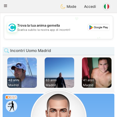
olombia
Citas
Toggle
Mode
Accedi
navigation
💖
Trova la tua anima gemella
💖
Scarica subito la nostra app di incontri!
💕
💕
Incontri Uomo Madrid
48 anni
63 anni
41 anni
Madrid
Madrid
Madrid
0.5/1