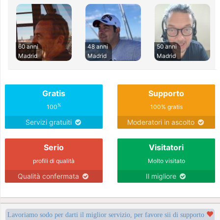
60 anni
48 anni
50 anni
Madrid
Madrid
Madrid
Gratis
Supporto
%
100
100% gratis
Servizi gratuiti
Moderatori in ascolto
Serio
Visitatori
profili di qualità
Molto visitato
Qualità confermata
Il migliore
Lavoriamo sodo per darti il miglior servizio, per favore sii di supporto