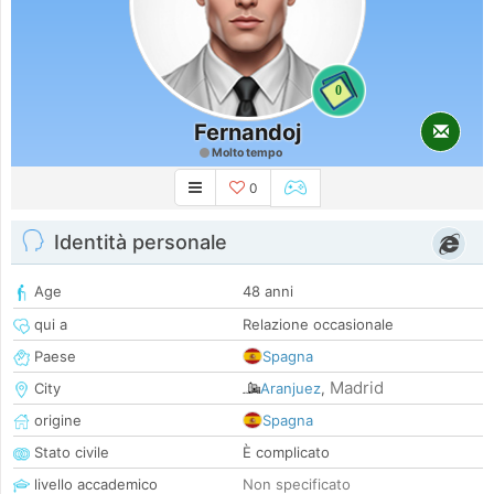
0
Fernandoj
Molto tempo
0
Identità personale
Age
48 anni
qui a
Relazione occasionale
Paese
Spagna
Madrid
City
Aranjuez
,
origine
Spagna
Stato civile
È complicato
livello accademico
Non specificato