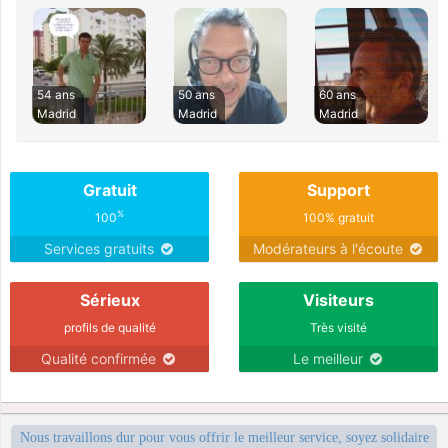
54 ans
50 ans
60 ans
Madrid
Madrid
Madrid
Gratuit
Support
%
100
100% gratuit
Services gratuits
Modérateurs à l'écoute
Sérieux
Visiteurs
profils de qualité
Très visité
Qualité confirmée
Le meilleur
Nous travaillons dur pour vous offrir le meilleur service, soyez solidaire