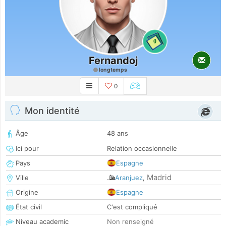
0
Fernandoj
longtemps
0
Mon identité
Âge
48 ans
Ici pour
Relation occasionnelle
Pays
Espagne
Madrid
Ville
Aranjuez
,
Origine
Espagne
État civil
C'est compliqué
Niveau academic
Non renseigné