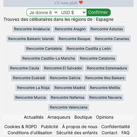
s'il vous plaît
Trouvez des célibataires dans les régions de : Espagne
Rencontre Andalucia
Rencontre Aragón
Rencontre Asturias
Rencontre Balearic Islands
Rencontre Basque
Rencontre Canarias
Rencontre Cantabria
Rencontre Castilla y León
Rencontre Castilla-La Mancha
Rencontre Catalonia
Rencontre Ceuta
Rencontre El Salvador
Rencontre Estremadura
Rencontre Euskadi
Rencontre Galicia
Rencontre Illes Balears
Rencontre La Rioja
Rencontre Madrid
Rencontre Melilla
Rencontre Murcia
Rencontre Nafarroa
Rencontre Navarra
Rencontre Valenciana
Actualités
|
Arnaqueurs
|
Boutique
|
Opinions
Cookies & RGPD
|
Publicité
|
À propos de nous
|
Confidentialité
|
Conditions d'utilisation
|
Sécurité des enfants
|
Contact
|
FAQ