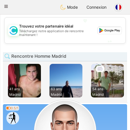
olombia
Citas
Toggle
Mode
Connexion
navigation
💖
Trouvez votre partenaire idéal
Téléchargez notre application de rencontre
💖
maintenant !
💕
💕
Rencontre Homme Madrid
41 ans
63 ans
54 ans
Madrid
Madrid
Madrid
0.5/1