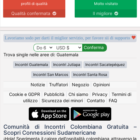
profili di qualità
Molto visitato
Qualità confermata
Il migliore
Lavoriamo sodo per darti il miglior servizio, per favore sii di supporto
Trova single nelle aree di: Guatemala
Incontri Guatemala
Incontri Jutiapa
Incontri Sacatepéquez
Incontri San Marcos
Incontri Santa Rosa
Notizie
|
Truffatori
|
Negozio
|
Opinioni
Cookie e GDPR
|
Pubblicità
|
Chi siamo
|
Privacy
|
Termini di
utilizzo
|
Sicurezza dei minori
|
Contatto
|
FAQ
Comunità di Incontri Colombiana Gratuita –
Scopri Connessioni Sudamericane
¡Hola! Sperimenta il calore dell'ospitalità colombiana attraverso la