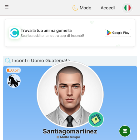
olombia
Citas
Toggle
Mode
Accedi
navigation
💖
Trova la tua anima gemella
💖
Scarica subito la nostra app di incontri!
💕
💕
Incontri Uomo Guatemala
0.5/1
0
Santiagomartinez
Molto tempo