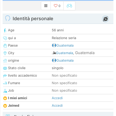
0
Identità personale
Age
56 anni
qui a
Relazione seria
Paese
Guatemala
Guatemala
City
Guatemala
,
origine
Guatemala
Stato civile
singolo
livello accademico
Non specificato
Fumare
Non specificato
Job
Non specificato
I miei amici
Accedi
Joined
Accedi