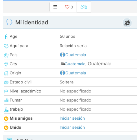
0
Mi identidad
Age
56 años
Aquí para
Relación seria
País
Guatemala
Guatemala
City
Guatemala
,
Origin
Guatemala
Estado civil
Soltera
Nivel académico
No especificado
Fumar
No especificado
trabajo
No especificado
Mis amigos
Iniciar sesión
Unido
Iniciar sesión