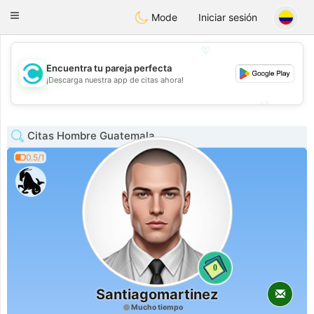
olombia
Citas
Toggle
Mode
Iniciar sesión
navigation
💖
Encuentra tu pareja perfecta
💖
¡Descarga nuestra app de citas ahora!
💕
💕
Citas Hombre Guatemala
0.5/1
0
Santiagomartinez
Mucho tiempo