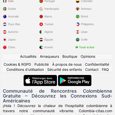
Italie
Portugal
Colombie
Suède
Handicapés
Animaux
Australie
Maroc
Brésil
Pays-Bas
Tunisie
Philippines
Autriche
Algérie
Liban
Japon
Égypte
Golfe
Chine
Koweït
Toute la liste
Actualités
|
Arnaqueurs
|
Boutique
|
Opinions
Cookies & RGPD
|
Publicité
|
À propos de nous
|
Confidentialité
|
Conditions d'utilisation
|
Sécurité des enfants
|
Contact
|
FAQ
Communauté de Rencontres Colombienne
Gratuite – Découvrez les Connexions Sud-
Américaines
¡Hola ! Découvrez la chaleur de l'hospitalité colombienne à
travers notre communauté vibrante. Colombia-citas.com