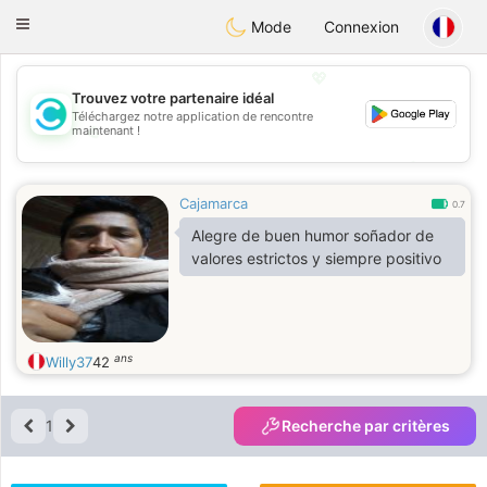
olombia
Citas
Toggle
Mode
Connexion
navigation
💖
Trouvez votre partenaire idéal
Téléchargez notre application de rencontre
💖
maintenant !
💕
💕
Cajamarca
0.7
Alegre de buen humor soñador de
valores estrictos y siempre positivo
ans
Willy37
42
1
Recherche par critères