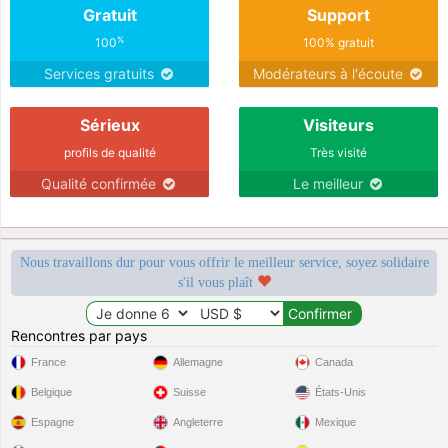
Gratuit
Support
%
100
100% gratuit
Services gratuits
Modérateurs à l'écoute
Sérieux
Visiteurs
profils de qualité
Très visité
Qualité confirmée
Le meilleur
Nous travaillons dur pour vous offrir le meilleur service, soyez solidaire
s'il vous plaît
Rencontres par pays
France
Allemagne
Canada
Belgique
Suisse
États-Unis
Espagne
Angleterre
Mexique