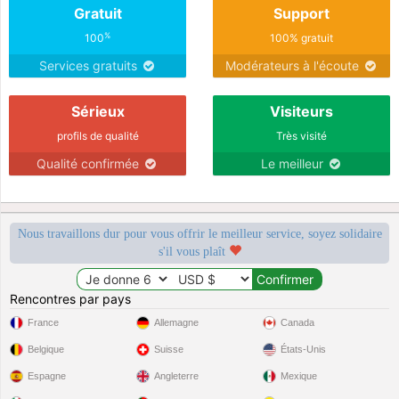
Gratuit
Support
%
100
100% gratuit
Services gratuits
Modérateurs à l'écoute
Sérieux
Visiteurs
profils de qualité
Très visité
Qualité confirmée
Le meilleur
Nous travaillons dur pour vous offrir le meilleur service, soyez solidaire
s'il vous plaît
Rencontres par pays
France
Allemagne
Canada
Belgique
Suisse
États-Unis
Espagne
Angleterre
Mexique