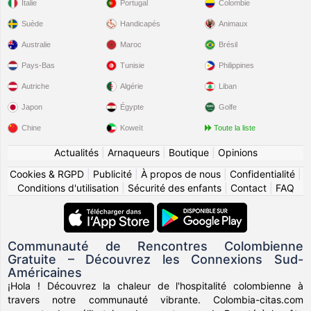
Italie
Portugal
Colombie
Suède
Handicapés
Animaux
Australie
Maroc
Brésil
Pays-Bas
Tunisie
Philippines
Autriche
Algérie
Liban
Japon
Égypte
Golfe
Chine
Koweït
Toute la liste
Actualités
|
Arnaqueurs
|
Boutique
|
Opinions
Cookies & RGPD
|
Publicité
|
À propos de nous
|
Confidentialité
|
Conditions d'utilisation
|
Sécurité des enfants
|
Contact
|
FAQ
Communauté de Rencontres Colombienne
Gratuite – Découvrez les Connexions Sud-
Américaines
¡Hola ! Découvrez la chaleur de l'hospitalité colombienne à
travers notre communauté vibrante. Colombia-citas.com