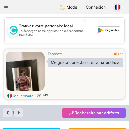
olombia
Citas
Toggle
Mode
Connexion
navigation
💖
Trouvez votre partenaire idéal
Téléchargez notre application de rencontre
💖
maintenant !
💕
💕
Tabasco
0.3
Me gusta conectar con la naturaleza
ans
Jesusmsara...
25
1
Recherche par critères