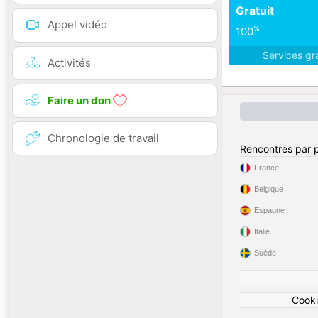
Gratuit
Appel vidéo
%
100
Services gr
Activités
Faire un don
Chronologie de travail
Rencontres par 
France
Belgique
Espagne
Italie
Suède
Cook