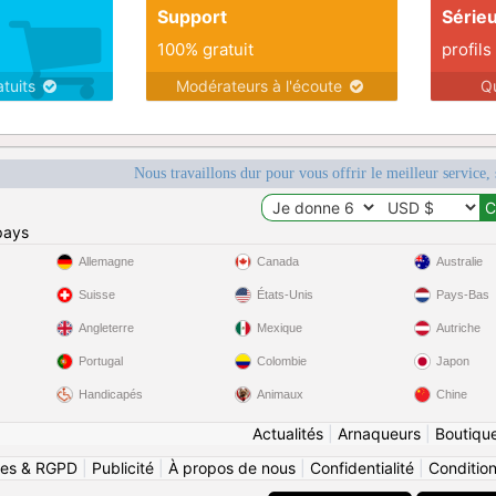
Support
Série
100% gratuit
profils
atuits
Modérateurs à l'écoute
Q
Nous travaillons dur pour vous offrir le meilleur service, 
pays
Allemagne
Canada
Australie
Suisse
États-Unis
Pays-Bas
Angleterre
Mexique
Autriche
Portugal
Colombie
Japon
Handicapés
Animaux
Chine
Actualités
|
Arnaqueurs
|
Boutiqu
ies & RGPD
|
Publicité
|
À propos de nous
|
Confidentialité
|
Conditions