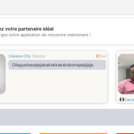
z votre partenaire idéal
rgez notre application de rencontre maintenant !
💖
💕
Oaxaca City
Oaxaca
0.2
Olisgustosojsjsjskakskkaksksbdnajejsjjsjjs
Caro