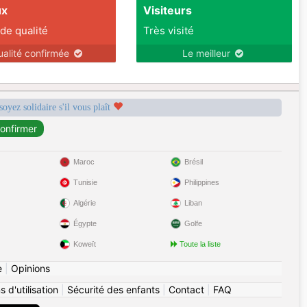
ux
Visiteurs
 de qualité
Très visité
ualité confirmée
Le meilleur
soyez solidaire s'il vous plaît
Maroc
Brésil
Tunisie
Philippines
Algérie
Liban
Égypte
Golfe
Koweït
Toute la liste
e
|
Opinions
 d'utilisation
|
Sécurité des enfants
|
Contact
|
FAQ