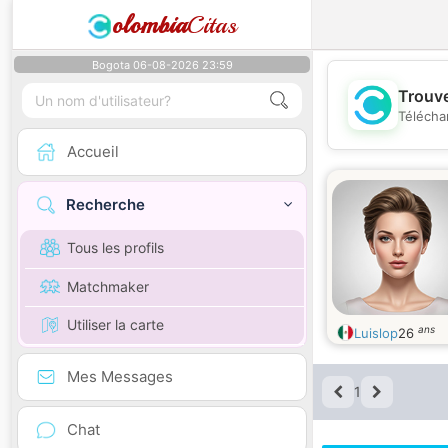
olombia
Citas
Bogota 06-08-2026 23:59
Trouve
Télécha
Accueil
Recherche
Tous les profils
Matchmaker
Utiliser la carte
ans
Luislop
26
Mes Messages
1
Chat