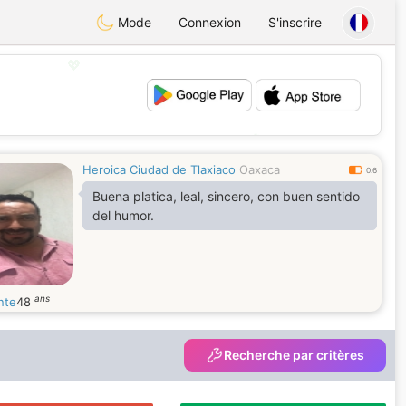
Mode
Connexion
S'inscrire
💖
💕
Heroica Ciudad de Tlaxiaco
Oaxaca
0.6
Buena platica, leal, sincero, con buen sentido
del humor.
ans
nte
48
Recherche par critères