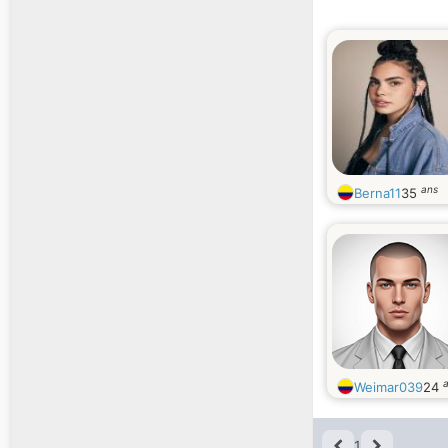
ans
Berna11
35
Weimar039
24
1