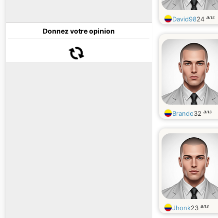
ans
David98
24
Donnez votre opinion
ans
Brando
32
ans
Jhonk
23