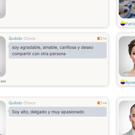
Patr
Quibdo
Choco
0.5
soy agradable, amable, cariñosa y deseo
compartir con otra persona
ans
9
Aysa
Quibdo
Choco
0.6
Soy alto, delgado y muy apasionado