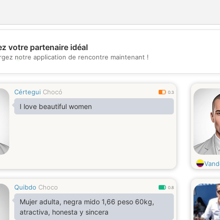
z votre partenaire idéal
💖
rgez notre application de rencontre maintenant !
💕
Cértegui
Chocó
0.3
I love beautiful women
Vand
Quibdo
Choco
0.8
Mujer adulta, negra mido 1,66 peso 60kg,
atractiva, honesta y sincera