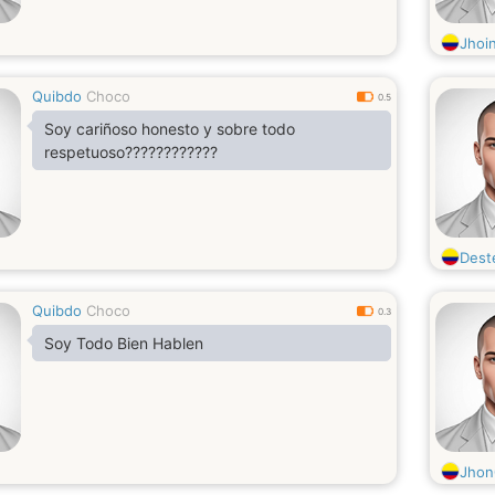
Jhoi
Quibdo
Choco
0.5
Soy cariñoso honesto y sobre todo
respetuoso????????????
Dest
Quibdo
Choco
0.3
Soy Todo Bien Hablen
Jhon