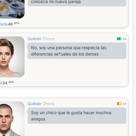
conozce mi nueva pareja
ans
ickde
46
Quibdo
Choco
0.8
No, soy una persona que respecta las
diferencias se*uales de los demas
ans
m
34
Quibdo
Choco
0.5
Soy un chico que le gusta hacer muchos
amigos