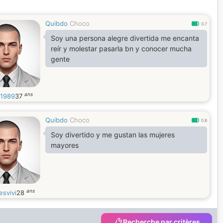
Quibdo
Choco
0.7
Soy una persona alegre divertida me encanta
reír y molestar pasarla bn y conocer mucha
gente
ans
r1989
37
Quibdo
Choco
0.8
Soy divertido y me gustan las mujeres
mayores
ans
esvivi
28
Recherche par critères