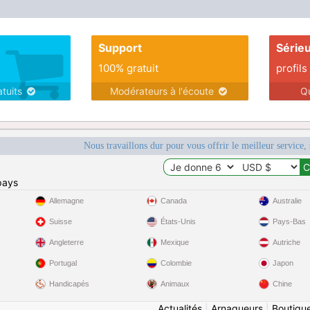
Support
Série
100% gratuit
profils
atuits
Modérateurs à l'écoute
Q
Nous travaillons dur pour vous offrir le meilleur service, 
pays
Allemagne
Canada
Australie
Suisse
États-Unis
Pays-Bas
Angleterre
Mexique
Autriche
Portugal
Colombie
Japon
Handicapés
Animaux
Chine
Actualités
|
Arnaqueurs
|
Boutiqu