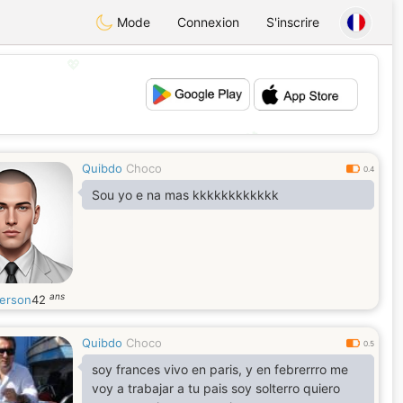
Mode
Connexion
S'inscrire
💖
💕
Quibdo
Choco
0.4
Sou yo e na mas kkkkkkkkkkkk
ans
erson
42
Quibdo
Choco
0.5
soy frances vivo en paris, y en febrerrro me
voy a trabajar a tu pais soy solterro quiero