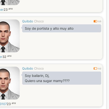
ans
ner
23
Quibdo
Choco
0.5
Soy de portista y alto muy alto
ans
er
32
Quibdo
Choco
0.2
Soy bailarin, Dj,
Quiero una sugar mamy????
ans
0107
23