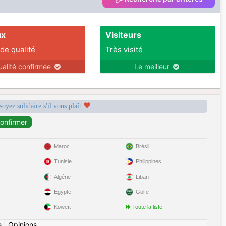
ux
Visiteurs
 de qualité
Très visité
ualité confirmée
Le meilleur
soyez solidaire s'il vous plaît
Maroc
Brésil
Tunisie
Philippines
Algérie
Liban
Égypte
Golfe
Koweït
Toute la liste
e
|
Opinions