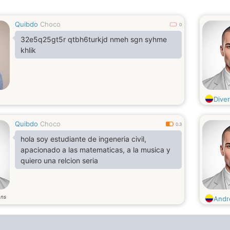
Quibdo
Choco
0
32e5q25gt5r qtbh6turkjd nmeh sgn syhme
khlik
Dive
Quibdo
Choco
0.3
hola soy estudiante de ingeneria civil,
apacionado a las matematicas, a la musica y
quiero una relcion seria
ans
Andr