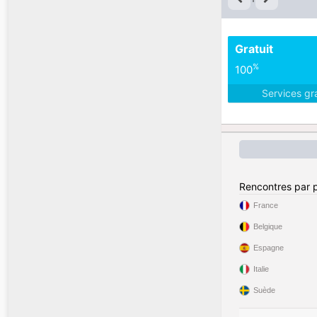
Gratuit
%
100
Services gr
Rencontres par 
France
Belgique
Espagne
Italie
Suède