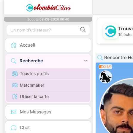
olombia
Citas
Bogota 09-08-2026 00:40
Trouve
Télécha
Accueil
Rencontre H
Recherche
0.6/1
Tous les profils
Matchmaker
Utiliser la carte
Mes Messages
Chat