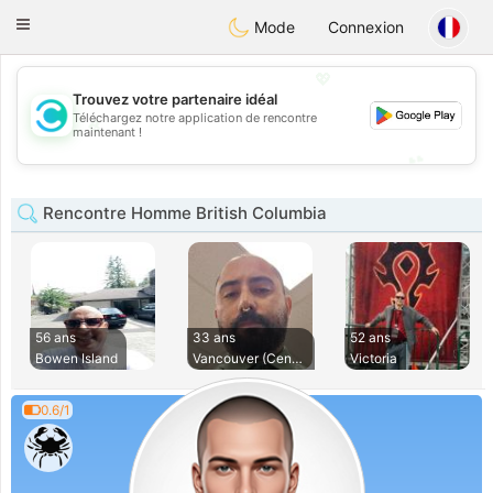
olombia
Citas
Toggle
Mode
Connexion
navigation
💖
Trouvez votre partenaire idéal
Téléchargez notre application de rencontre
💖
maintenant !
💕
💕
Rencontre Homme British Columbia
56 ans
33 ans
52 ans
Bowen Island
Vancouver (Central
Victoria
0.6/1