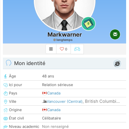
0
Markwarner
longtemps
0
Mon identité
Âge
48 ans
Ici pour
Relation sérieuse
Pays
Canada
British Columbi...
Ville
Vancouver (Central)
,
Origine
Canada
État civil
Célibataire
Niveau academic
Non renseigné