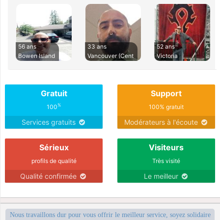
56 ans
33 ans
52 ans
Bowen Island
Vancouver (Cent
Victoria
Gratuit
Support
%
100
100% gratuit
Services gratuits
Modérateurs à l'écoute
Sérieux
Visiteurs
profils de qualité
Très visité
Qualité confirmée
Le meilleur
Nous travaillons dur pour vous offrir le meilleur service, soyez solidaire