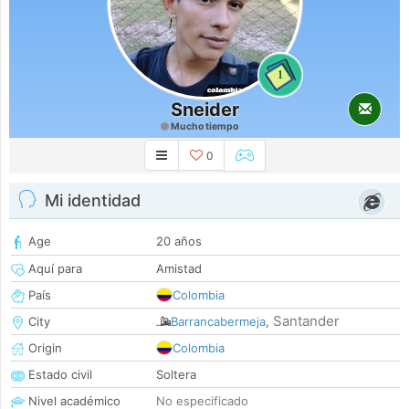
1
Sneider
Mucho tiempo
0
Mi identidad
Age
20 años
Aquí para
Amistad
País
Colombia
Santander
City
Barrancabermeja
,
Origin
Colombia
Estado civil
Soltera
Nivel académico
No especificado