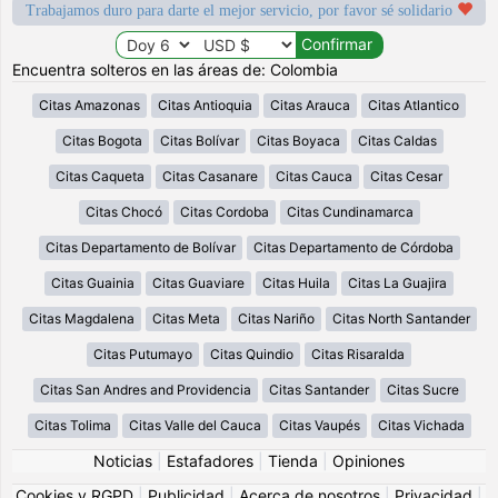
Trabajamos duro para darte el mejor servicio, por favor sé solidario
Encuentra solteros en las áreas de: Colombia
Citas Amazonas
Citas Antioquia
Citas Arauca
Citas Atlantico
Citas Bogota
Citas Bolívar
Citas Boyaca
Citas Caldas
Citas Caqueta
Citas Casanare
Citas Cauca
Citas Cesar
Citas Chocó
Citas Cordoba
Citas Cundinamarca
Citas Departamento de Bolívar
Citas Departamento de Córdoba
Citas Guainia
Citas Guaviare
Citas Huila
Citas La Guajira
Citas Magdalena
Citas Meta
Citas Nariño
Citas North Santander
Citas Putumayo
Citas Quindio
Citas Risaralda
Citas San Andres and Providencia
Citas Santander
Citas Sucre
Citas Tolima
Citas Valle del Cauca
Citas Vaupés
Citas Vichada
Noticias
|
Estafadores
|
Tienda
|
Opiniones
Cookies y RGPD
|
Publicidad
|
Acerca de nosotros
|
Privacidad
|