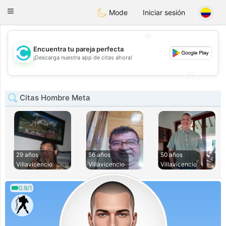
olombia
Citas
Toggle
Mode
Iniciar sesión
navigation
💖
Encuentra tu pareja perfecta
💖
¡Descarga nuestra app de citas ahora!
💕
💕
Citas Hombre Meta
29 años
56 años
50 años
Villavicencio
Villavicencio
Villavicencio
0.9/1