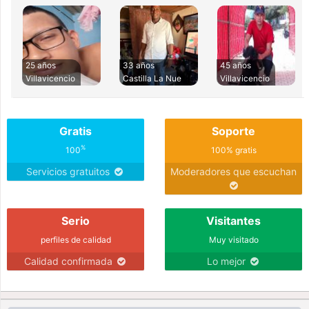
25 años
33 años
45 años
Villavicencio
Castilla La Nue
Villavicencio
Gratis
Soporte
%
100
100% gratis
Servicios gratuitos
Moderadores que escuchan
Serio
Visitantes
perfiles de calidad
Muy visitado
Calidad confirmada
Lo mejor