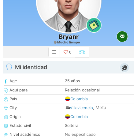
0
Bryanr
Mucho tiempo
0
Mi identidad
Age
25 años
Aquí para
Relación ocasional
País
Colombia
Meta
City
Villavicencio
,
Origin
Colombia
Estado civil
Soltera
Nivel académico
No especificado