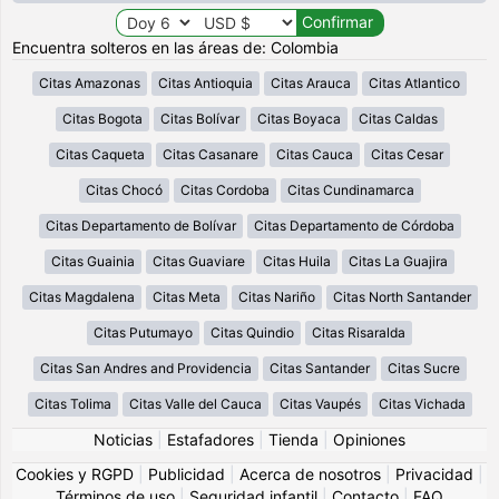
Encuentra solteros en las áreas de: Colombia
Citas Amazonas
Citas Antioquia
Citas Arauca
Citas Atlantico
Citas Bogota
Citas Bolívar
Citas Boyaca
Citas Caldas
Citas Caqueta
Citas Casanare
Citas Cauca
Citas Cesar
Citas Chocó
Citas Cordoba
Citas Cundinamarca
Citas Departamento de Bolívar
Citas Departamento de Córdoba
Citas Guainia
Citas Guaviare
Citas Huila
Citas La Guajira
Citas Magdalena
Citas Meta
Citas Nariño
Citas North Santander
Citas Putumayo
Citas Quindio
Citas Risaralda
Citas San Andres and Providencia
Citas Santander
Citas Sucre
Citas Tolima
Citas Valle del Cauca
Citas Vaupés
Citas Vichada
Noticias
|
Estafadores
|
Tienda
|
Opiniones
Cookies y RGPD
|
Publicidad
|
Acerca de nosotros
|
Privacidad
|
Términos de uso
|
Seguridad infantil
|
Contacto
|
FAQ