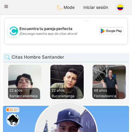
olombia
Citas
Toggle
Mode
Iniciar sesión
navigation
💖
Encuentra tu pareja perfecta
💕
¡Descarga nuestra app de citas ahora!
💕
💖
Citas Hombre Santander
22 años
22 años
48 años
Barrancabermeja
Bucaramanga
Floridablanca
0.6/1