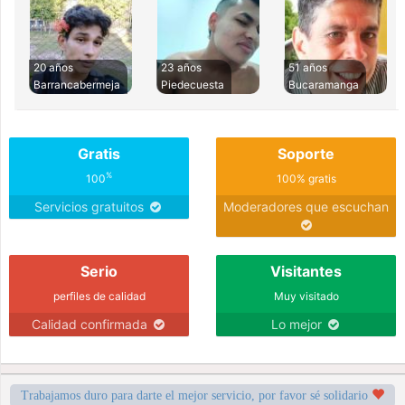
20 años
23 años
51 años
Barrancabermeja
Piedecuesta
Bucaramanga
Gratis
Soporte
%
100
100% gratis
Servicios gratuitos
Moderadores que escuchan
Serio
Visitantes
perfiles de calidad
Muy visitado
Calidad confirmada
Lo mejor
Trabajamos duro para darte el mejor servicio, por favor sé solidario