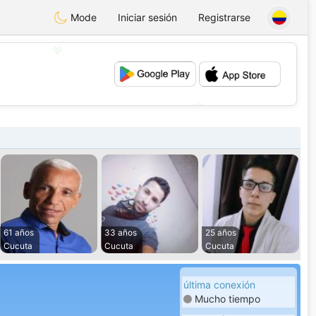
Mode
Iniciar sesión
Registrarse
💖
💕
61 años
33 años
25 años
Cucuta
Cucuta
Cucuta
última conexión
Mucho tiempo