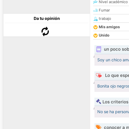
Nivel académico
Fumar
Da tu opinión
trabajo
Mis amigos
Unido
un poco sob
Soy un chico ama
Lo que espe
Bonita ojo negro
Los criterio
No se ha persona
conocer a m