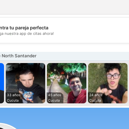
tra tu pareja perfecta
💖
ga nuestra app de citas ahora!
💕
 North Santander
33 años
45 años
24 años
Cucuta
Cucuta
Cucuta