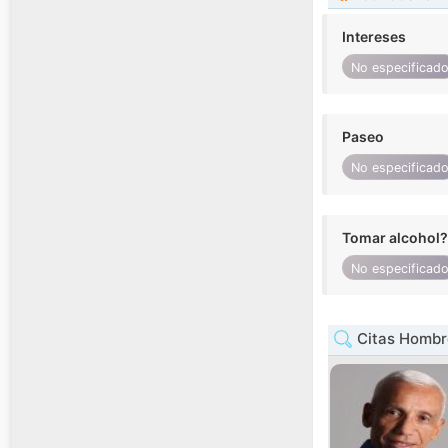
Intereses
No especificad
Paseo
No especificad
Tomar alcohol?
No especificad
Citas Hombr