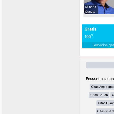
61 años
Cucuta
Gratis
%
100
Servicios gr
Encuentra solter
Citas Amazona
Citas Cauca
C
Citas Guav
Citas Risar