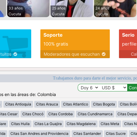
33 años
25 años
24 años
Cucuta
Cucuta
Cucuta
Soporte
Serio
100% gratis
perfile
atuitos
Moderadores que escuchan
Ca
Trabajamos duro para darte el mejor servicio, po
os en las áreas de: Colombia
s
Citas Antioquia
Citas Arauca
Citas Atlantico
Citas Bogota
Citas Bolí
itas Cesar
Citas Chocó
Citas Cordoba
Citas Cundinamarca
Citas Depa
iare
Citas Huila
Citas La Guajira
Citas Magdalena
Citas Meta
Citas N
alda
Citas San Andres and Providencia
Citas Santander
Citas Sucre
Cit