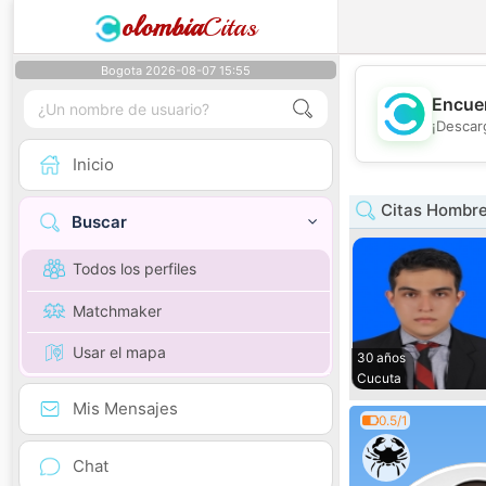
olombia
Citas
Bogota 2026-08-07 15:55
Encuen
¡Descar
Inicio
Citas Hombre
Buscar
Todos los perfiles
Matchmaker
Usar el mapa
30 años
Cucuta
Mis Mensajes
0.5/1
Chat