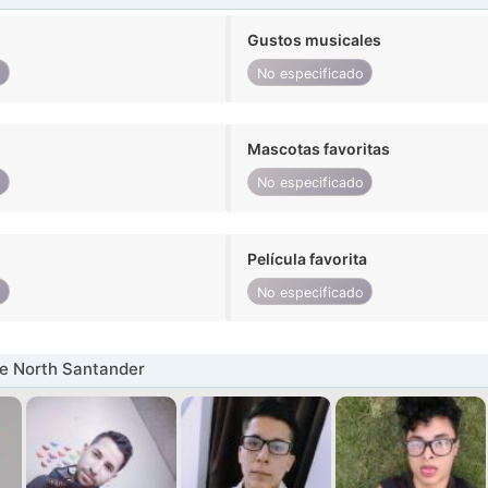
Gustos musicales
o
No especificado
Mascotas favoritas
o
No especificado
Película favorita
o
No especificado
e North Santander