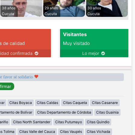
38 años
29 años
30 años
Cucuta
Cucuta
Cucuta
Visitantes
s de calidad
Muy visitado
lidad confirmada
Lo mejor
r favor sé solidario
var
Citas Boyaca
Citas Caldas
Citas Caqueta
Citas Casanare
rtamento de Bolívar
Citas Departamento de Córdoba
Citas Guainia
ariño
Citas North Santander
Citas Putumayo
Citas Quindio
as Tolima
Citas Valle del Cauca
Citas Vaupés
Citas Vichada